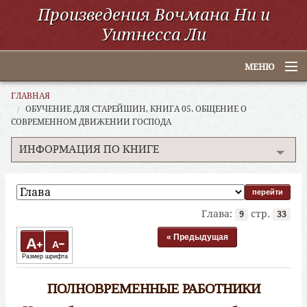
Произведения Вочмана Ни и
Уитнесса Ли
МЕНЮ
Главная
ГЛАВНАЯ
ОБУЧЕНИЕ ДЛЯ СТАРЕЙШИН, КНИГА 05. ОБЩЕНИЕ О
СОВРЕМЕННОМ ДВИЖЕНИИ ГОСПОДА
По алфавиту
ИНФОРМАЦИЯ ПО КНИГЕ
По категориям
По авторам
Электронные книги
Глава:
стр.
9
33
« Предыдущая
ССУО
A
A
Размер шрифта
Поиск
ПОЛНОВРЕМЕННЫЕ РАБОТНИКИ