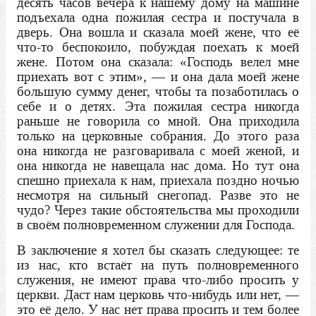
десять часов вечера к нашему дому на машине
подъехала одна пожилая сестра и постучала в
дверь. Она вошла и сказала моей жене, что её
что-то беспокоило, побуждая поехать к моей
жене. Потом она сказала: «Господь велел мне
приехать вот с этим», — и она дала моей жене
большую сумму денег, чтобы та позаботилась о
себе и о детях. Эта пожилая сестра никогда
раньше не говорила со мной. Она приходила
только на церковные собрания. До этого раза
она никогда не разговаривала с моей женой, и
она никогда не навещала нас дома. Но тут она
спешно приехала к нам, приехала поздно ночью
несмотря на сильный снегопад. Разве это не
чудо? Через такие обстоятельства мы проходили
в своём полновременном служении для Господа.
В заключение я хотел бы сказать следующее: те
из нас, кто встаёт на путь полновременного
служения, не имеют права что-либо просить у
церкви. Даст нам церковь что-нибудь или нет, —
это её дело. У нас нет права просить и тем более