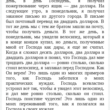
день, в день Господень, я получил
пожертвование через ящик — два доллара. На
следующее утро, в понедельник, я получил
заказное письмо из другого города. В письме
был почтовый перевод на двадцать долларов. В
тот же день мы с тем же братом зашли на почту,
чтобы получить деньги. В тот же день, в
понедельник, мы увидели велосипед, который я
в конце концов купил, но деньги, полученные
мной от Господа как дары, я ещё не считал.
Когда я сложил десять долларов, два доллара и
двадцать долларов и понял, что Господь дал мне
тридцать два доллара — ровно столько, сколько
стоил велосипед, я заплакал перед Господом. Как
Он верен! Это лишь один из многих примеров
того, как Господь заботился о моих
практических нуждах. Господь всевластно
устроил всё так, чтобы я увидел этот велосипед,
и дал мне ровно столько, сколько он стоил.
Господь поистине чудесен! Это лишь одно из
моих переживаний того, как я полагался на
Господа в своих нуждах.