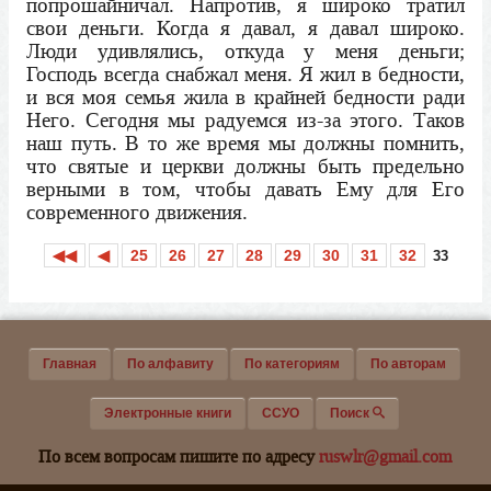
попрошайничал. Напротив, я широко тратил
свои деньги. Когда я давал, я давал широко.
Люди удивлялись, откуда у меня деньги;
Господь всегда снабжал меня. Я жил в бедности,
и вся моя семья жила в крайней бедности ради
Него. Сегодня мы радуемся из-за этого. Таков
наш путь. В то же время мы должны помнить,
что святые и церкви должны быть предельно
верными в том, чтобы давать Ему для Его
современного движения.
◀◀
◀
25
26
27
28
29
30
31
32
33
Главная
По алфавиту
По категориям
По авторам
Электронные книги
ССУО
Поиск
По всем вопросам пишите по адресу
ruswlr@gmail.com