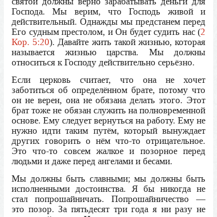
святой должны верно зарабатывать деньги для
Господа. Мы верим, что Господь живой и
действительный. Однажды мы предстанем перед
Его судным престолом, и Он будет судить нас (
2
Кор. 5:20
). Давайте жить такой жизнью, которая
называется жизнью царства. Мы должны
относиться к Господу действительно серьёзно.
Если церковь считает, что она не хочет
заботиться об определённом брате, потому что
он не верен, она не обязана делать этого. Этот
брат тоже не обязан служить на полновременной
основе. Ему следует вернуться на работу. Ему не
нужно идти таким путём, который вынуждает
других говорить о нём что-то отрицательное.
Это что-то совсем жалкое и позорное перед
людьми и даже перед ангелами и бесами.
Мы должны быть славными; мы должны быть
исполненными достоинства. Я бы никогда не
стал попрошайничать. Попрошайничество —
это позор. За пятьдесят три года я ни разу не