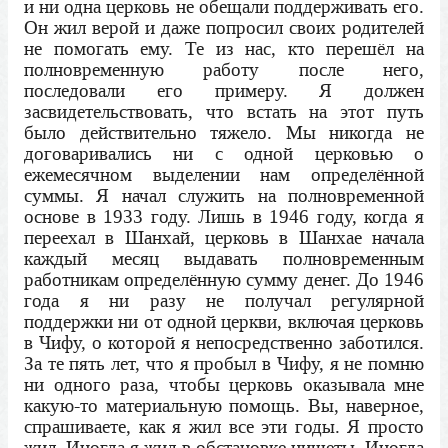
и ни одна церковь не обещали поддерживать его.
Он жил верой и даже попросил своих родителей
не помогать ему. Те из нас, кто перешёл на
полновременную работу после него,
последовали его примеру. Я должен
засвидетельствовать, что встать на этот путь
было действительно тяжело. Мы никогда не
договаривались ни с одной церковью о
ежемесячном выделении нам определённой
суммы. Я начал служить на полновременной
основе в 1933 году. Лишь в 1946 году, когда я
переехал в Шанхай, церковь в Шанхае начала
каждый месяц выдавать полновременным
работникам определённую сумму денег. До 1946
года я ни разу не получал регулярной
поддержки ни от одной церкви, включая церковь
в Чифу, о которой я непосредственно заботился.
За те пять лет, что я пробыл в Чифу, я не помню
ни одного раза, чтобы церковь оказывала мне
какую-то материальную помощь. Вы, наверное,
спрашиваете, как я жил все эти годы. Я просто
жил. Иногда я жил в обстановке нищеты. Иногда