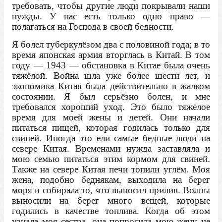
требовать, чтобы другие люди покрывали наши
нужды. У нас есть только одно право —
полагаться на Господа в своей бедности.
Я болел туберкулёзом два с половиной года; в то
время японская армия вторглась в Китай. В том
году — 1943 — обстановка в Китае была очень
тяжёлой. Война шла уже более шести лет, и
экономика Китая была действительно в жалком
состоянии. Я был серьёзно болен, и мне
требовался хороший уход. Это было тяжёлое
время для моей жены и детей. Они начали
питаться пищей, которая годилась только для
свиней. Иногда это ели самые бедные люди на
севере Китая. Временами нужда заставляла и
мою семью питаться этим кормом для свиней.
Также на севере Китая печи топили углём. Моя
жена, подобно беднякам, выходила на берег
моря и собирала то, что выносил прилив. Волны
выносили на берег много вещей, которые
годились в качестве топлива. Когда об этом
узнала моя сестра, она попросила мою жену не