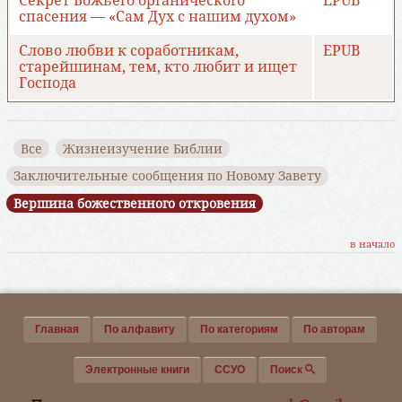
Секрет Божьего органического
EPUB
спасения — «Сам Дух с нашим духом»
Слово любви к соработникам,
EPUB
старейшинам, тем, кто любит и ищет
Господа
Все
Жизнеизучение Библии
Заключительные сообщения по Новому Завету
Вершина божественного откровения
в начало
Главная
По алфавиту
По категориям
По авторам
Электронные книги
ССУО
Поиск