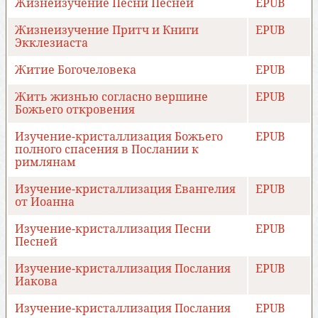
Жизнеизучение Песни Песней
EPUB
Жизнеизучение Притч и Книги
EPUB
Экклезиаста
Житие Богочеловека
EPUB
Жить жизнью согласно вершине
EPUB
Божьего откровения
Изучение-кристаллизация Божьего
EPUB
полного спасения в Послании к
римлянам
Изучение-кристаллизация Евангелия
EPUB
от Иоанна
Изучение-кристаллизация Песни
EPUB
Песней
Изучение-кристаллизация Послания
EPUB
Иакова
Изучение-кристаллизация Послания
EPUB