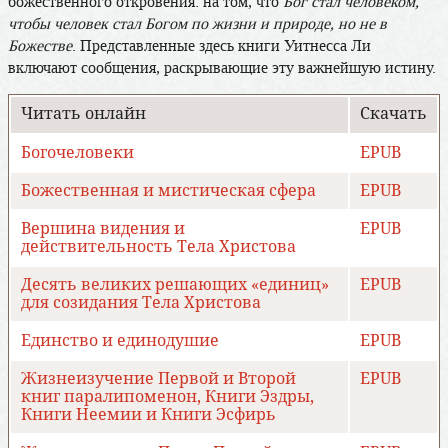
божественного откровения: на том, что
Бог стал человеком,
чтобы человек стал Богом по жизни и природе, но не в
Божестве
. Представленные здесь книги Уитнесса Ли
включают сообщения, раскрывающие эту важнейшую истину.
Читать онлайн
Скачать
Богочеловеки
EPUB
Божественная и мистическая сфера
EPUB
Вершина видения и
EPUB
действительность Тела Христова
Десять великих решающих «единиц»
EPUB
для созидания Тела Христова
Единство и единодушие
EPUB
Жизнеизучение Первой и Второй
EPUB
книг паралипоменон, Книги Эздры,
Книги Неемии и Книги Эсфирь