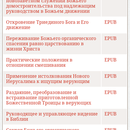
новозаветном служении Божьего
домостроительства под надлежащим
руководством в Божьем движении
Откровение Триединого Бога и Его
EPUB
движение
Переживание Божьего органического
EPUB
спасения равно царствованию в
жизни Христа
Практические положения в
EPUB
отношении смешивания
Применение истолкования Нового
EPUB
Иерусалима к ищущим верующим
Раздаяние, преобразование и
EPUB
встраивание приготовленной
Божественной Троицы в верующих
Руководящее и управляющее видение
EPUB
в Библии