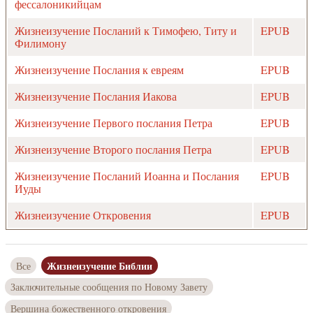
фессалоникийцам
Жизнеизучение Посланий к Тимофею, Титу и
EPUB
Филимону
Жизнеизучение Послания к евреям
EPUB
Жизнеизучение Послания Иакова
EPUB
Жизнеизучение Первого послания Петра
EPUB
Жизнеизучение Второго послания Петра
EPUB
Жизнеизучение Посланий Иоанна и Послания
EPUB
Иуды
Жизнеизучение Откровения
EPUB
Жизнеизучение Библии
Все
Заключительные сообщения по Новому Завету
Вершина божественного откровения