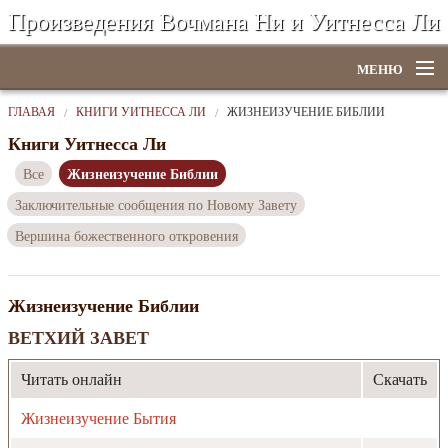
Произведения Вочмана Ни и Уитнесса Ли
МЕНЮ
Главная
ГЛАВАЯ
КНИГИ УИТНЕССА ЛИ
ЖИЗНЕИЗУЧЕНИЕ БИБЛИИ
Книги Уитнесса Ли
По алфавиту
Жизнеизучение Библии
Все
По категориям
Заключительные сообщения по Новому Завету
Вершина божественного откровения
По авторам
Электронные книги
Жизнеизучение Библии
ССУО
ВЕТХИЙ ЗАВЕТ
Поиск
Читать онлайн
Скачать
Жизнеизучение Бытия