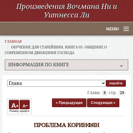
Произведения Вочмана Ни и
Уитнесса Ли
МЕНЮ
Главная
ГЛАВНАЯ
ОБУЧЕНИЕ ДЛЯ СТАРЕЙШИН, КНИГА 05. ОБЩЕНИЕ О
СОВРЕМЕННОМ ДВИЖЕНИИ ГОСПОДА
По алфавиту
ИНФОРМАЦИЯ ПО КНИГЕ
По категориям
По авторам
Электронные книги
Глава:
стр.
8
29
« Предыдущая
Следующая »
ССУО
A
A
Размер шрифта
Поиск
ПРОБЛЕМА КОРИНФЯН