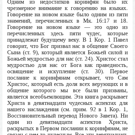
Одним из недостатков коринфян было их
чрезмерное внимание к говорению на языках.
Говорение на новом языке было одним из пяти
знамений, перечисленных в Мк. 16:17 и 18.
Говорение на новом языке — это одно из
перечисленных здесь пяти чудес, которые
принадлежат будущему веку. В 1 Кор. 1 Павел
говорит, что Бог призвал нас в общение Своего
Сына (ст. 9), который является Божьей силой и
Божьей мудростью для нас (ст. 24). Христос стал
мудростью для нас от Бога как праведность,
освящение и искупление (ст. 30). Первое
послание к коринфянам открывает, что Сам
Христос, который есть доля всех верующих и в
общение которого мы все были призваны,
является всеобъемлющим. Эта книга раскрывает
Христа в девятнадцати чудесных аспектах для
нашего наслаждения (см. прим. 92 в 1 Кор. 1,
Восстановительный перевод Нового Завета). Ни
один из девятнадцати аспектов Христа,
раскрытых в Первом послании к коринфянам, не
связан с чем-то чудесным. Все эти девятнадцать