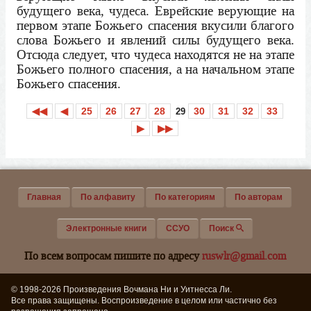
будущего века, чудеса. Еврейские верующие на
первом этапе Божьего спасения вкусили благого
слова Божьего и явлений силы будущего века.
Отсюда следует, что чудеса находятся не на этапе
Божьего полного спасения, а на начальном этапе
Божьего спасения.
◀◀
◀
25
26
27
28
30
31
32
33
29
▶
▶▶
Главная
По алфавиту
По категориям
По авторам
Электронные книги
ССУО
Поиск
По всем вопросам пишите по адресу
ruswlr@gmail.com
© 1998-2026 Произведения Вочмана Ни и Уитнесса Ли.
Все права защищены. Воспроизведение в целом или частично без