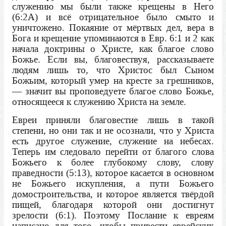
служению мы были также крещены в Него
(6:2А) и всё отрицательное было смыто и
уничтожено. Покаяние от мёртвых дел, вера в
Бога и крещение упоминаются в Евр. 6:1 и 2 как
начала доктрины о Христе, как благое слово
Божье. Если вы, благовествуя, рассказываете
людям лишь то, что Христос был Сыном
Божьим, который умер на кресте за грешников,
— значит вы проповедуете благое слово Божье,
относящееся к служению Христа на земле.
Евреи приняли благовестие лишь в такой
степени, но они так и не осознали, что у Христа
есть другое служение, служение на небесах.
Теперь им следовало перейти от благого слова
Божьего к более глубокому слову, слову
праведности (5:13), которое касается в основном
не Божьего искупления, а пути Божьего
домостроительства, и которое является твёрдой
пищей, благодаря которой они достигнут
зрелости (6:1). Поэтому Послание к евреям
написано для того, чтобы привести еврейских