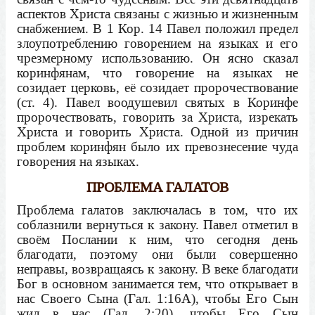
аспектов Христа связаны с жизнью и жизненным
снабжением. В 1 Кор. 14 Павел положил предел
злоупотреблению говорением на языках и его
чрезмерному использованию. Он ясно сказал
коринфянам, что говорение на языках не
созидает церковь, её созидает пророчествование
(ст. 4). Павел воодушевил святых в Коринфе
пророчествовать, говорить за Христа, изрекать
Христа и говорить Христа. Одной из причин
проблем коринфян было их превознесение чуда
говорения на языках.
ПРОБЛЕМА ГАЛАТОВ
Проблема галатов заключалась в том, что их
соблазнили вернуться к закону. Павел отметил в
своём Послании к ним, что сегодня день
благодати, поэтому они были совершенно
неправы, возвращаясь к закону. В веке благодати
Бог в основном занимается тем, что открывает в
нас Своего Сына (Гал. 1:16А), чтобы Его Сын
жил в нас (Гал. 2:20), чтобы Его Сын