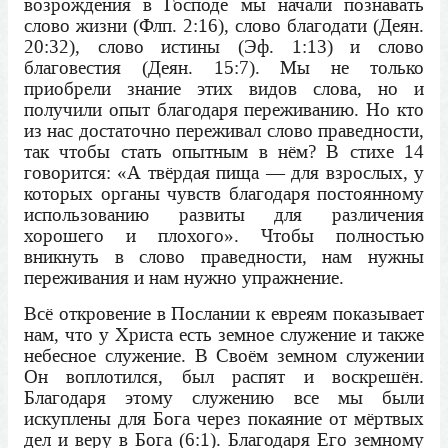
возрождения в Господе мы начали познавать
слово жизни (Флп. 2:16), слово благодати (Деян.
20:32), слово истины (Эф. 1:13) и слово
благовестия (Деян. 15:7). Мы не только
приобрели знание этих видов слова, но и
получили опыт благодаря переживанию. Но кто
из нас достаточно переживал слово праведности,
так чтобы стать опытным в нём? В стихе 14
говорится: «А твёрдая пища — для взрослых, у
которых органы чувств благодаря постоянному
использованию развиты для различения
хорошего и плохого». Чтобы полностью
вникнуть в слово праведности, нам нужны
переживания и нам нужно упражнение.
Всё откровение в Послании к евреям показывает
нам, что у Христа есть земное служение и также
небесное служение. В Своём земном служении
Он воплотился, был распят и воскрешён.
Благодаря этому служению все мы были
искуплены для Бога через покаяние от мёртвых
дел и веру в Бога (6:1). Благодаря Его земному