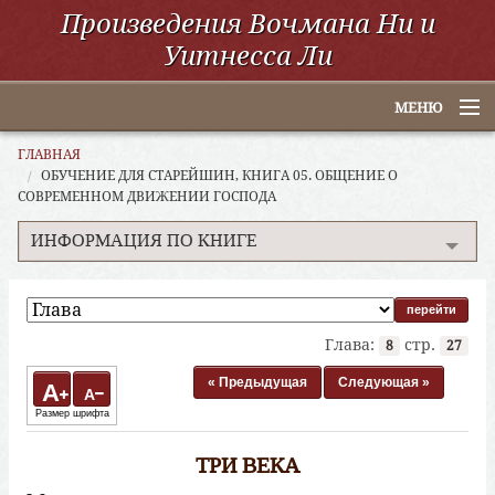
Произведения Вочмана Ни и
Уитнесса Ли
МЕНЮ
Главная
ГЛАВНАЯ
ОБУЧЕНИЕ ДЛЯ СТАРЕЙШИН, КНИГА 05. ОБЩЕНИЕ О
СОВРЕМЕННОМ ДВИЖЕНИИ ГОСПОДА
По алфавиту
ИНФОРМАЦИЯ ПО КНИГЕ
По категориям
По авторам
Электронные книги
Глава:
стр.
8
27
« Предыдущая
Следующая »
ССУО
A
A
Размер шрифта
Поиск
ТРИ ВЕКА