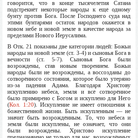
говорится, что в конце тысячелетия Сатана
подстрекнёт некоторые народы к ещё одному
бунту против Бога. После Господнего суда над
этими бунтарями остаток народов окажется в
новом небе и новой земле в качестве народа за
пределами Нового Иерусалима.
В Отк. 21 показаны две категории людей: Божьи
народы на новой земле (ст. 3-4) и сыновья Бога в
вечности (ст. 5-7). Сыновья Бога были
возрождены, став новым творением. Божьи
народы были не возрождены, а воссозданы до
сотворённого состояния, которое было утеряно
из-за падения Адама. Благодаря Христову
искуплению небеса, земля и всё сотворённое
было примирено с Богом и искуплено для Него
(
Кол. 1:20
). Искупление не имеет отношения к
божественной жизни. Быть искупленным — не
значит быть возрождённым. То, что небеса и
земля были искуплены, не означает, что они
были возрождены. Христово искупление
предназначено не только для нас, возрождённых