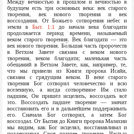
Между вечностью в прошлом и вечностью в
будущем есть три основных века: век старого
творения, век нового творения и век
воссоздания. От Божьего сотворения небес и
земли в
Быт. 1:1
до начала века благодати
продолжается период времени, называемый
веком старого творения. Век благодати — это
век нового творения. Бо́льшая часть пророчеств
в Ветхом Завете связана с веком нового
творения, веком благодати; маленькая часть
обещаний в Ветхом Завете, как, например, те,
что мы привели из Книги пророка Исайи,
связана с грядущим веком. В веке старого
творения Бог сотворил человечество и всю
вселенную, а когда сотворённое Им стало
падшим, Он пришёл исцелить, воссоздать всё
это. Воссоздать падшее творение — значит
восстановить его и в дальнейшем поддерживать
его. Сначала Бог сотворил, а затем Бог
воссоздал. От Бытия до Книги пророка Малахии
мы видим, как Бог исцелял, восстанавливал и
поддерживал Своё падшее творение. Частью