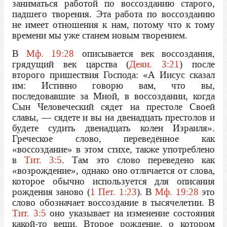
заниматься работой по воссозданию старого,
падшего творения. Эта работа по воссозданию
не имеет отношения к нам, потому что к тому
времени мы уже станем новым творением.
В
Мф. 19:28
описывается век воссоздания,
грядущий век царства (
Деян. 3:21
) после
второго пришествия Господа: «А Иисус сказал
им: Истинно говорю вам, что вы,
последовавшие за Мной, в воссоздании, когда
Сын Человеческий сядет на престоле Своей
славы, — сядете и вы на двенадцать престолов и
будете судить двенадцать колен Израиля».
Греческое слово, переведённое как
«воссоздание» в этом стихе, также употреблено
в
Тит. 3:5
. Там это слово переведено как
«возрождение», однако оно отличается от слова,
которое обычно используется для описания
рождения заново (
1 Пет. 1:23
). В
Мф. 19:28
это
слово обозначает воссоздание в тысячелетии. В
Тит. 3:5
оно указывает на изменение состояния
какой-то вещи. Второе рождение, о котором