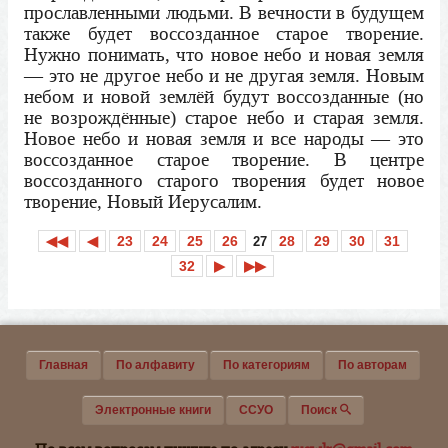
прославленными людьми. В вечности в будущем
также будет воссозданное старое творение.
Нужно понимать, что новое небо и новая земля
— это не другое небо и не другая земля. Новым
небом и новой землёй будут воссозданные (но
не возрождённые) старое небо и старая земля.
Новое небо и новая земля и все народы — это
воссозданное старое творение. В центре
воссозданного старого творения будет новое
творение, Новый Иерусалим.
◀◀
◀
23
24
25
26
28
29
30
31
27
32
▶
▶▶
Главная
По алфавиту
По категориям
По авторам
Электронные книги
ССУО
Поиск