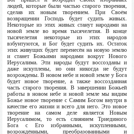
людей, которые были частью старого творения,
сделав их новым творением. При Своём
возвращении Господь будет судить живых.
Некоторые из этих живых станут народами на
новой земле во время тысячелетия. В конце
тысячелетия некоторые из этих народов
взбунтуются, и Бог будет судить их. Остаток
этих живущих будет перенесён на новую землю
и станет Божьими народами вокруг Нового
Иерусалима. Эти народы будут воссозданы и
даже искуплены, но они никогда не будут
возрождены. В новом небе и новой земле у Бога
будет новое творение, а также воссозданная
часть старого творения. В завершении Божьей
работы в новом небе и новой земле мы видим
Божье новое творение с Самим Богом внутри в
качестве его жизни и всего для него. Это новое
творение на самом деле является Новым
Иерусалимом, то есть слиянием Триединого
Бога с Его избранными, искупленными,
возрождёнными, преобразованными и