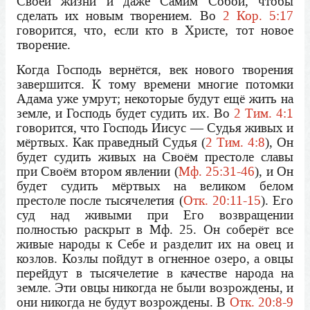
Своей жизни и даже Самим Собой, чтобы
сделать их новым творением. Во
2 Кор. 5:17
говорится, что, если кто в Христе, тот новое
творение.
Когда Господь вернётся, век нового творения
завершится. К тому времени многие потомки
Адама уже умрут; некоторые будут ещё жить на
земле, и Господь будет судить их. Во
2 Тим. 4:1
говорится, что Господь Иисус — Судья живых и
мёртвых. Как праведный Судья (
2 Тим. 4:8
), Он
будет судить живых на Своём престоле славы
при Своём втором явлении (
Мф. 25:31-46
), и Он
будет судить мёртвых на великом белом
престоле после тысячелетия (
Отк. 20:11-15
). Его
суд над живыми при Его возвращении
полностью раскрыт в Мф. 25. Он соберёт все
живые народы к Себе и разделит их на овец и
козлов. Козлы пойдут в огненное озеро, а овцы
перейдут в тысячелетие в качестве народа на
земле. Эти овцы никогда не были возрождены, и
они никогда не будут возрождены. В
Отк. 20:8-9