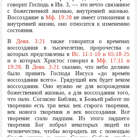
говорит Господь в Ин. 3, — это нечто связанное
с божественной жизнью, внутренней жизнью.
Воссоздание в
Мф. 19:28
не имеет отношения к
внутренней жизни, оно относится к изменению
состояния.
В
Деян. 3:21
также говорится о временах
воссоздания в тысячелетии, пророчества о
которых представлены в
Ис. 11:1-10 и 65:18-25
и о которых Христос говорил в
Мф. 17:11 и
19:28
. В
Деян. 3:21
сказано, что небо должно
было принять Господа Иисуса «до времён
воссоздания всего». Грядущий век будет веком
воссоздания. Оно нужно не для возрождения
божественной жизнью, а для воссоздания того,
что пало. Согласно Библии, в Божьей работе по
творению есть три века: век старого творения,
век нового творения и век воссоздания. Всё
творение стало падшим. Из этого падшего
творения Бог избрал некоторых людей из
человечества, чтобы возродить их с помощью