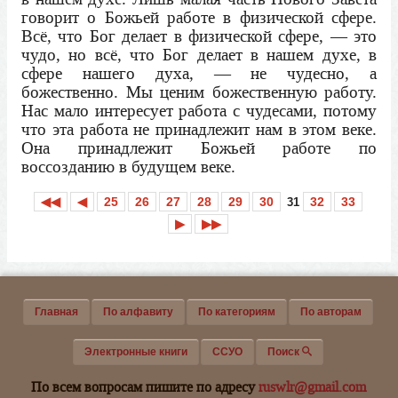
говорит о Божьей работе в физической сфере.
Всё, что Бог делает в физической сфере, — это
чудо, но всё, что Бог делает в нашем духе, в
сфере нашего духа, — не чудесно, а
божественно. Мы ценим божественную работу.
Нас мало интересует работа с чудесами, потому
что эта работа не принадлежит нам в этом веке.
Она принадлежит Божьей работе по
воссозданию в будущем веке.
◀◀
◀
25
26
27
28
29
30
32
33
31
▶
▶▶
Главная
По алфавиту
По категориям
По авторам
Электронные книги
ССУО
Поиск
По всем вопросам пишите по адресу
ruswlr@gmail.com