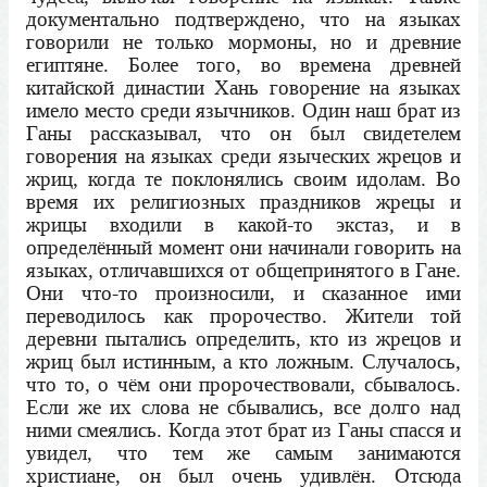
документально подтверждено, что на языках
говорили не только мормоны, но и древние
египтяне. Более того, во времена древней
китайской династии Хань говорение на языках
имело место среди язычников. Один наш брат из
Ганы рассказывал, что он был свидетелем
говорения на языках среди языческих жрецов и
жриц, когда те поклонялись своим идолам. Во
время их религиозных праздников жрецы и
жрицы входили в какой-то экстаз, и в
определённый момент они начинали говорить на
языках, отличавшихся от общепринятого в Гане.
Они что-то произносили, и сказанное ими
переводилось как пророчество. Жители той
деревни пытались определить, кто из жрецов и
жриц был истинным, а кто ложным. Случалось,
что то, о чём они пророчествовали, сбывалось.
Если же их слова не сбывались, все долго над
ними смеялись. Когда этот брат из Ганы спасся и
увидел, что тем же самым занимаются
христиане, он был очень удивлён. Отсюда