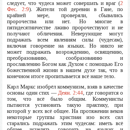
следует, что чудеса может совершать и враг (
2
Фес. 2:9
). Жители той деревни в Гане, по
крайней мере, проверяли, сбывались
пророчества или нет. Но многие в
пятидесятничестве лживо пророчествуют и не
получают обличения. Неверующие могут
подражать всем явлениям силы (чудесам),
включая говорение на языках. Но никто не
может подражать возрождению, освящению,
преобразованию, сообразованию и
прославлению Богом как Духом с помощью Его
божественной жизни в нашем духе так, что в
конечном итоге пропитывается всё наше тело.
Карл Маркс изобрёл коммунизм, взяв в качестве
основы один стих —
Деян. 2:44
, где говорится о
том, что всё было общим. Коммунисты
пытаются установить такую практику, при
которой у всех всё общее. На протяжении веков
некоторые группы христиан изо всех сил
старались подражать этим чудесам: иметь всё
общее, исцелять, говорить на языках и