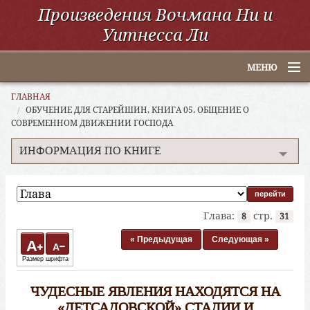
Произведения Вочмана Ни и
Уитнесса Ли
МЕНЮ
Главная
ГЛАВНАЯ
ОБУЧЕНИЕ ДЛЯ СТАРЕЙШИН, КНИГА 05. ОБЩЕНИЕ О
СОВРЕМЕННОМ ДВИЖЕНИИ ГОСПОДА
По алфавиту
ИНФОРМАЦИЯ ПО КНИГЕ
По категориям
По авторам
Электронные книги
Глава:
стр.
8
31
« Предыдущая
Следующая »
ССУО
A
A
Размер шрифта
Поиск
ЧУДЕСНЫЕ ЯВЛЕНИЯ НАХОДЯТСЯ НА
«ДЕТСАДОВСКОЙ» СТАДИИ И