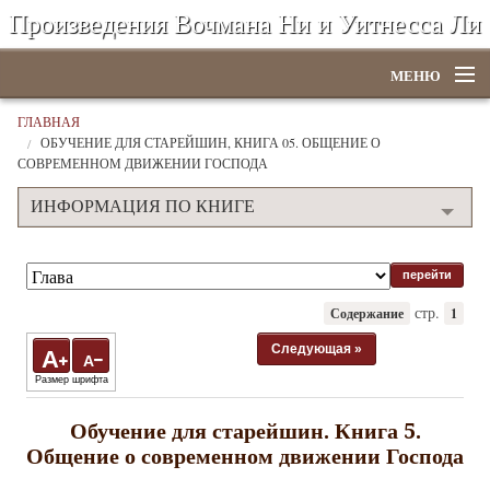
Произведения Вочмана Ни и Уитнесса Ли
МЕНЮ
Главная
ГЛАВНАЯ
ОБУЧЕНИЕ ДЛЯ СТАРЕЙШИН, КНИГА 05. ОБЩЕНИЕ О
СОВРЕМЕННОМ ДВИЖЕНИИ ГОСПОДА
По алфавиту
ИНФОРМАЦИЯ ПО КНИГЕ
По категориям
По авторам
Электронные книги
стр.
Содержание
1
ССУО
Следующая »
A
A
Размер шрифта
Поиск
Обучение для старейшин. Книга 5.
Общение о современном движении Господа