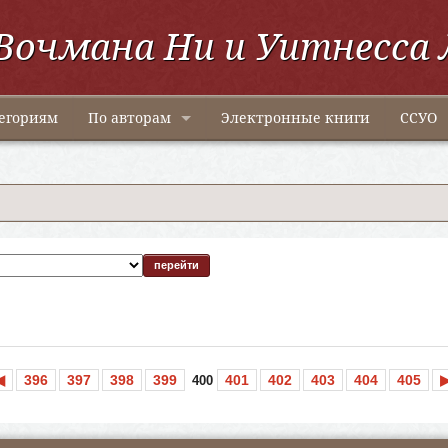
Вочмана Ни и Уитнесса 
егориям
По авторам
Электронные книги
ССУО
◀
396
397
398
399
401
402
403
404
405
400