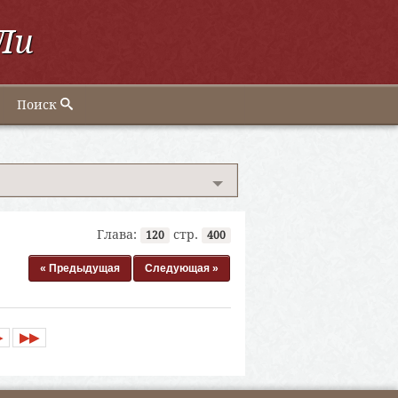
Ли
Поиск
Глава:
стр.
120
400
« Предыдущая
Следующая »
▶
▶▶