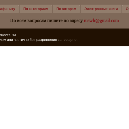
алфавиту
По категориям
По авторам
Электронные книги
С
По всем вопросам пишите по адресу
ruswlr@gmail.com
тнесса Ли.
лом или частично без разрешения запрещено.