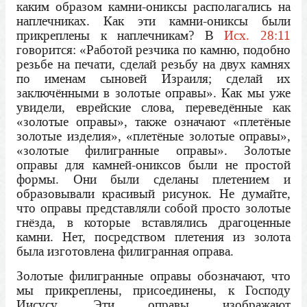
каким образом камни-ониксы располагались на
наплечниках. Как эти камни-ониксы были
прикреплены к наплечникам? В
Исх. 28:11
говорится: «Работой резчика по камню, подобно
резьбе на печати, сделай резьбу на двух камнях
по именам сыновей Израиля; сделай их
заключёнными в золотые оправы». Как мы уже
увидели, еврейские слова, переведённые как
«золотые оправы», также означают «плетёные
золотые изделия», «плетёные золотые оправы»,
«золотые филигранные оправы». Золотые
оправы для камней-ониксов были не простой
формы. Они были сделаны плетением и
образовывали красивый рисунок. Не думайте,
что оправы представляли собой просто золотые
гнёзда, в которые вставлялись драгоценные
камни. Нет, посредством плетения из золота
была изготовлена филигранная оправа.
Золотые филигранные оправы обозначают, что
мы прикреплены, присоединены, к Господу
Иисусу. Эти оправы изображают