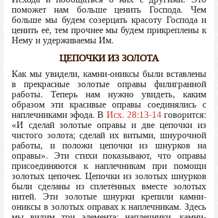
поможет нам больше ценить Господа. Чем
больше мы будем созерцать красоту Господа и
ценить её, тем прочнее мы будем прикреплены к
Нему и удерживаемы Им.
ЦЕПОЧКИ ИЗ ЗОЛОТА
Как мы увидели, камни-ониксы были вставлены
в прекрасные золотые оправы филигранной
работы. Теперь нам нужно увидеть, каким
образом эти красивые оправы соединялись с
наплечниками эфода. В
Исх. 28:13-14
говорится:
«И сделай золотые оправы и две цепочки из
чистого золота; сделай их витыми, шнурочной
работы, и положи цепочки из шнурков на
оправы». Эти стихи показывают, что оправы
присоединяются к наплечникам при помощи
золотых цепочек. Цепочки из золотых шнурков
были сделаны из сплетённых вместе золотых
нитей. Эти золотые шнурки крепили камни-
ониксы в золотых оправах к наплечникам. Здесь
мы видим три элемента: наплечники, камни-