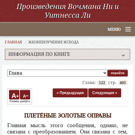
Произведения Вочмана Ни и
Уитнесса Ли
МЕНЮ
Главная
ГЛАВНАЯ
ЖИЗНЕИЗУЧЕНИЕ ИСХОДА
ИНФОРМАЦИЯ ПО КНИГЕ
По алфавиту
По категориям
По авторам
Глава:
стр.
122
405
Электронные книги
« Предыдущая
Следующая »
A
A
Размер шрифта
ССУО
ПЛЕТЁНЫЕ ЗОЛОТЫЕ ОПРАВЫ
Поиск
Главная мысль этого сообщения, однако, не
связана с преобразованием. Она связана с тем,