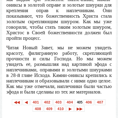
ониксы в золотой оправе и золотые шнурки для
крепления оправ к наплечникам. Они
показывают, что божественность Христа стала
золотым скрепляющим шнуром. Как мы уже
говорили, чтобы стать таким золотым шнуром,
Христос в Своей божественности должен был
пройти процесс.
Читая Новый Завет, мы не можем увидеть
красоту, филигранную работу, скрепляющей
прочности и силы Господа. Но мы можем
увидеть её, размышляя над картиной эфода с
наплечниками, оправами и золотыми шнурками
в 28-й главе Исхода. Камни-ониксы крепились к
наплечникам и образовывали с ними одно целое.
Как мы уже отмечали, наплечники были частью
эфода и были сделаны из тех же материалов.
◀◀
◀
401
402
403
404
406
407
405
408
409
410
▶
▶▶