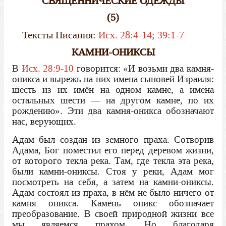
СВЯЩЕННИЧЕСКИЕ ОДЕЖДЫ
(5)
Тексты Писания:
Исх. 28:4-14; 39:1-7
КАМНИ-ОНИКСЫ
В
Исх. 28:9-10
говорится: «И возьми два камня-
оникса и вырежь на них имена сыновей Израиля:
шесть из их имён на одном камне, а имена
остальных шести — на другом камне, по их
рождению». Эти два камня-оникса обозначают
нас, верующих.
Адам был создан из земного праха. Сотворив
Адама, Бог поместил его перед деревом жизни,
от которого текла река. Там, где текла эта река,
были камни-ониксы. Стоя у реки, Адам мог
посмотреть на себя, а затем на камни-ониксы.
Адам состоял из праха, в нём не было ничего от
камня оникса. Камень оникс обозначает
преобразование. В своей природной жизни все
мы являемся прахом. Но благодаря