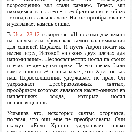
возрождению мы стали камнем. Теперь мы
находимся в процессе преобразования в образ
Господа от славы к славе. На это преобразование
и указывает камень оникс.
В
Исх. 28:12
говорится: «И положи два камня
на наплечники эфода как камни воспоминания
для сыновей Израиля. И пусть Аарон носит их
имена перед Иеговой на своих двух плечах для
напоминания». Первосвященник носил на своих
плечах не две кучки праха. На его плечах были
камни-ониксы. Это показывает, что Христос как
наш Первосвященник удерживает не прах; Он
удерживает преобразованных святых,
прообразом которых являются камни-ониксы на
наплечниках эфода, который носил
первосвященник.
Услышав это, некоторые святые огорчатся,
полагая, что они ещё не преобразованы. Они
скажут: «Если Христос удерживает только
камни-ониксы, а не прах, то у меня нет никаких