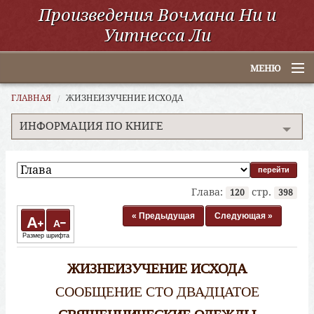
Произведения Вочмана Ни и
Уитнесса Ли
МЕНЮ
Главная
ГЛАВНАЯ
ЖИЗНЕИЗУЧЕНИЕ ИСХОДА
ИНФОРМАЦИЯ ПО КНИГЕ
По алфавиту
По категориям
По авторам
Глава:
стр.
120
398
Электронные книги
« Предыдущая
Следующая »
A
A
Размер шрифта
ССУО
ЖИЗНЕИЗУЧЕНИЕ ИСХОДА
Поиск
СООБЩЕНИЕ СТО ДВАДЦАТОЕ