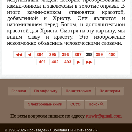
камни-ониксы и заключены в золотые оправы. В
итоге камни-ониксы становятся красотой,
добавленной к Христу. Они являются и
напоминанием перед Богом, и дополнительной
красотой для Христа. Смотря на эту картину, мы
видим славу и красоту. Это изображение
невозможно объяснить человеческими словами.
◀◀
◀
394
395
396
397
399
400
398
401
402
403
▶
▶▶
Главная
По алфавиту
По категориям
По авторам
Электронные книги
ССУО
Поиск
По всем вопросам пишите по адресу
ruswlr@gmail.com
© 1998-2026 Произведения Вочмана Ни и Уитнесса Ли.