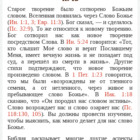
Старое творение было сотворено Божьим
словом. Вселенная появилась через Слово Божье
(
Ин. 1:1, 3; Евр. 11:3
). Бог сказал, — и сделалось
(
Пс. 32:9
). То же относится к новому творению.
Бог сотворил нас как новое творение
посредством Слова. В
Ин. 5:24
говорится: «Тот,
кто слышит Моё слово и верит Пославшему
Меня, имеет вечную жизнь и не попадает под
суд, а перешёл из смерти в жизнь». Другие
стихи подтверждают, что новое творение
произведено словом. В
1 Пет. 1:23
говорится,
что мы были «возрождены не от тленного
семени, а от нетленного, через живое и
пребывающее слово Божье». В
Иак. 1:18
сказано, что «Он породил нас словом истины».
Слово возрождает нас и слово озаряет нас (
Пс.
118:130, 105
). Вы должны провести изучение,
чтобы выяснить, как много делает для нас слово
Божье.
Библия раскрывает многие другие аспекты