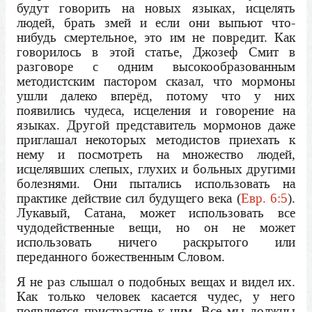
будут говорить на новых языках, исцелять
людей, брать змей и если они выпьют что-
нибудь смертельное, это им не повредит. Как
говорилось в этой статье, Джозеф Смит в
разговоре с одним высокообразованным
методистским пастором сказал, что мормоны
ушли далеко вперёд, потому что у них
появились чудеса, исцеления и говорение на
языках. Другой представитель мормонов даже
приглашал некоторых методистов приехать к
нему и посмотреть на множество людей,
исцелявших слепых, глухих и больных другими
болезнями. Они пытались использовать на
практике действие сил будущего века (
Евр. 6:5
).
Лукавый, Сатана, может использовать все
чудодейственные вещи, но он не может
использовать ничего раскрытого или
переданного божественным Словом.
Я не раз слышал о подобных вещах и видел их.
Как только человек касается чудес, у него
появляется пристрастие к ним. Все мы должны