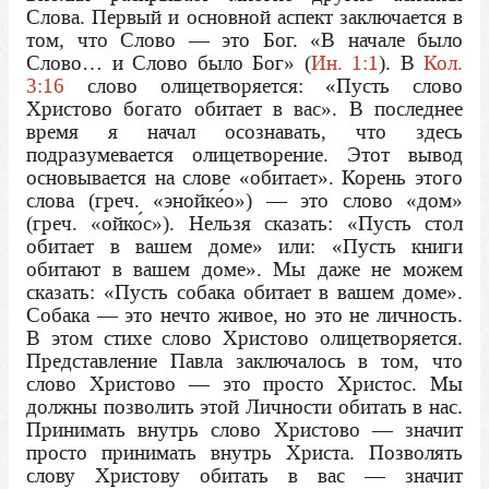
Слова. Первый и основной аспект заключается в
том, что Слово — это Бог. «В начале было
Слово… и Слово было Бог» (
Ин. 1:1
). В
Кол.
3:16
слово олицетворяется: «Пусть слово
Христово богато обитает в вас». В последнее
время я начал осознавать, что здесь
подразумевается олицетворение. Этот вывод
основывается на слове «обитает». Корень этого
слова (греч. «энойке́о») — это слово «дом»
(греч. «ойко́с»). Нельзя сказать: «Пусть стол
обитает в вашем доме» или: «Пусть книги
обитают в вашем доме». Мы даже не можем
сказать: «Пусть собака обитает в вашем доме».
Собака — это нечто живое, но это не личность.
В этом стихе слово Христово олицетворяется.
Представление Павла заключалось в том, что
слово Христово — это просто Христос. Мы
должны позволить этой Личности обитать в нас.
Принимать внутрь слово Христово — значит
просто принимать внутрь Христа. Позволять
слову Христову обитать в вас — значит