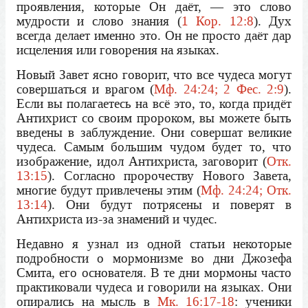
проявления, которые Он даёт, — это слово
мудрости и слово знания (
1 Кор. 12:8
). Дух
всегда делает именно это. Он не просто даёт дар
исцеления или говорения на языках.
Новый Завет ясно говорит, что все чудеса могут
совершаться и врагом (
Мф. 24:24; 2 Фес. 2:9
).
Если вы полагаетесь на всё это, то, когда придёт
Антихрист со своим пророком, вы можете быть
введены в заблуждение. Они совершат великие
чудеса. Самым большим чудом будет то, что
изображение, идол Антихриста, заговорит (
Отк.
13:15
). Согласно пророчеству Нового Завета,
многие будут привлечены этим (
Мф. 24:24; Отк.
13:14
). Они будут потрясены и поверят в
Антихриста из-за знамений и чудес.
Недавно я узнал из одной статьи некоторые
подробности о мормонизме во дни Джозефа
Смита, его основателя. В те дни мормоны часто
практиковали чудеса и говорили на языках. Они
опирались на мысль в
Мк. 16:17-18
: ученики