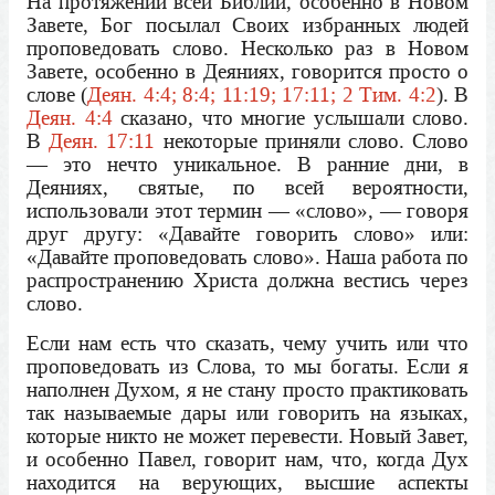
На протяжении всей Библии, особенно в Новом
Завете, Бог посылал Своих избранных людей
проповедовать слово. Несколько раз в Новом
Завете, особенно в Деяниях, говорится просто о
слове (
Деян. 4:4; 8:4; 11:19; 17:11; 2 Тим. 4:2
). В
Деян. 4:4
сказано, что многие услышали слово.
В
Деян. 17:11
некоторые приняли слово. Слово
— это нечто уникальное. В ранние дни, в
Деяниях, святые, по всей вероятности,
использовали этот термин — «слово», — говоря
друг другу: «Давайте говорить слово» или:
«Давайте проповедовать слово». Наша работа по
распространению Христа должна вестись через
слово.
Если нам есть что сказать, чему учить или что
проповедовать из Слова, то мы богаты. Если я
наполнен Духом, я не стану просто практиковать
так называемые дары или говорить на языках,
которые никто не может перевести. Новый Завет,
и особенно Павел, говорит нам, что, когда Дух
находится на верующих, высшие аспекты