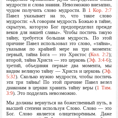
мудрости и слова знания. Невозможно внезапно,
чудом получить слово мудрости. В
1 Кор. 2:7
Павел указывает на то, что такое слово
мудрости: «А говорим мудрость Божью в тайне,
скрытую, которую Бог предопределил прежде
веков для нашей славы». Чтобы постичь такую
тайну, требуется большая мудрость. По этой
причине Павел использовал это слово, «тайна»,
указывая по крайней мере на три момента:
первый, тайна Бога — это Христос (
Кол. 2:2
);
второй, тайна Христа — это церковь (
Эф. 3:4-6
);
третий, объединяя первые два момента, мы
видим великую тайну — Христа и церковь (
Эф.
5:32
). Сколько нужно мудрости, чтобы постичь
эти три тайны! По этой причине Павел велел
диаконам в церкви хранить тайну веры (
1 Тим.
3:9
). Это подделать невозможно.
Мы должны вернуться на божественный путь, в
высшей степени используя Слово. Слово — это
Бог. Слово является олицетворённым. Даже