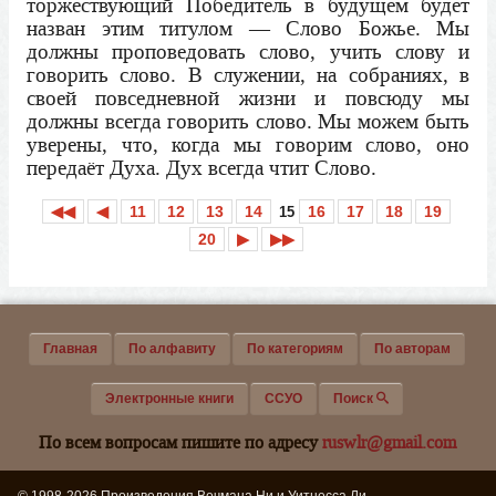
торжествующий Победитель в будущем будет
назван этим титулом — Слово Божье. Мы
должны проповедовать слово, учить слову и
говорить слово. В служении, на собраниях, в
своей повседневной жизни и повсюду мы
должны всегда говорить слово. Мы можем быть
уверены, что, когда мы говорим слово, оно
передаёт Духа. Дух всегда чтит Слово.
◀◀
◀
11
12
13
14
16
17
18
19
15
20
▶
▶▶
Главная
По алфавиту
По категориям
По авторам
Электронные книги
ССУО
Поиск
По всем вопросам пишите по адресу
ruswlr@gmail.com