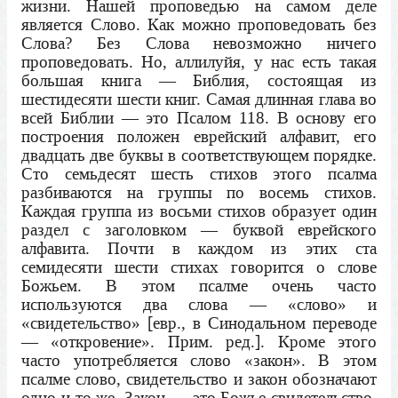
жизни. Нашей проповедью на самом деле
является Слово. Как можно проповедовать без
Слова? Без Слова невозможно ничего
проповедовать. Но, аллилуйя, у нас есть такая
большая книга — Библия, состоящая из
шестидесяти шести книг. Самая длинная глава во
всей Библии — это Псалом 118. В основу его
построения положен еврейский алфавит, его
двадцать две буквы в соответствующем порядке.
Сто семьдесят шесть стихов этого псалма
разбиваются на группы по восемь стихов.
Каждая группа из восьми стихов образует один
раздел с заголовком — буквой еврейского
алфавита. Почти в каждом из этих ста
семидесяти шести стихах говорится о слове
Божьем. В этом псалме очень часто
используются два слова — «слово» и
«свидетельство» [евр., в Синодальном переводе
— «откровение». Прим. ред.]. Кроме этого
часто употребляется слово «закон». В этом
псалме слово, свидетельство и закон обозначают
одно и то же. Закон — это Божье свидетельство,