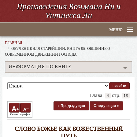
Произведения Вочмана Ни и
Уитнесса Ли
МЕНЮ
Главная
ГЛАВНАЯ
ОБУЧЕНИЕ ДЛЯ СТАРЕЙШИН, КНИГА 05. ОБЩЕНИЕ О
СОВРЕМЕННОМ ДВИЖЕНИИ ГОСПОДА
По алфавиту
ИНФОРМАЦИЯ ПО КНИГЕ
По категориям
По авторам
Электронные книги
Глава:
стр.
4
15
« Предыдущая
Следующая »
ССУО
A
A
Размер шрифта
Поиск
СЛОВО БОЖЬЕ КАК БОЖЕСТВЕННЫЙ
ПУТЬ