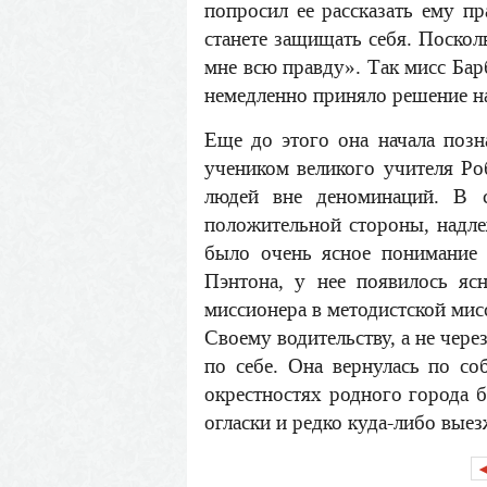
попросил ее рассказать ему пр
станете защищать себя. Поскол
мне всю правду». Так мисс Бар
немедленно приняло решение на
Еще до этого она начала позн
учеником великого учителя Ро
людей вне деноминаций. В 
положительной стороны, надле
было очень ясное понимание 
Пэнтона, у нее появилось яс
миссионера в методистской мисс
Своему водительству, а не чере
по себе. Она вернулась по со
окрестностях родного города б
огласки и редко куда-либо выез