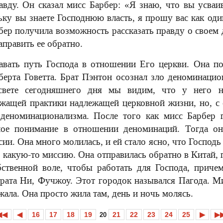
авду. Он сказал мисс Барбер: «Я знаю, что вы усваи
ьку вы знаете Господнюю власть, я прошу вас как оди
бер получила возможность рассказать правду о своем д
править ее обратно.
авать путь Господа в отношении Его церкви. Она п
берта Говетта. Брат Пэнтон осознал зло деноминацио
свете сегодняшнего дня мы видим, что у него н
жащей практики надлежащей церковной жизни, но, с 
деноминационализма. После того как мисс Барбер 
ное понимание в отношении деноминаций. Тогда он
ии. Она много молилась, и ей стало ясно, что Господь
з какую-то миссию. Она отправилась обратно в Китай,
бственной воле, чтобы работать для Господа, приче
рата Ни, Фучжоу. Этот городок назывался Пагода. М
жала. Она просто жила там, день и ночь молясь.
◀◀
◀
16
17
18
19
21
22
23
24
25
▶
▶
20