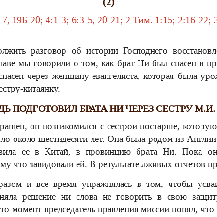
(2)
7, 19Б-20; 4:1-3; 6:3-5, 20-21; 2 Тим. 1:15; 2:16-22; 3
лжить разговор об истории Господнего восстанов
лаве мы говорили о том, как брат Ни был спасен и п
пасен через женщину-евангелиста, которая была уро
сестру-китаянку.
Ь ПОДГОТОВИЛ БРАТА НИ ЧЕРЕЗ СЕСТРУ М.И.
ращен, он познакомился с сестрой постарше, которую
ыло около шестидесяти лет. Она была родом из Англии
авила ее в Китай, в провинцию брата Ни. Пока она
му что завидовали ей. В результате лживых отчетов пр
азом и все время упражнялась в том, чтобы усваи
няла решение ни слова не говорить в свою защит
-то момент председатель правления миссии понял, что