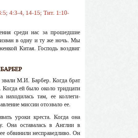
:5; 4:3-4, 14-15; Тит. 1:10-
ления среди нас за прошедшие
ризван в одну и ту же ночь. Мы
женкой Китая. Господь воздвиг
 БАРБЕР
 звали М.И. Барбер. Когда брат
. Когда ей было около тридцати
 находилась там, ее коллеги-
авление миссии отозвало ее.
вать уроки креста. Когда она
у. Она оставалась в Англии в
 ее обвинили несправедливо. Он