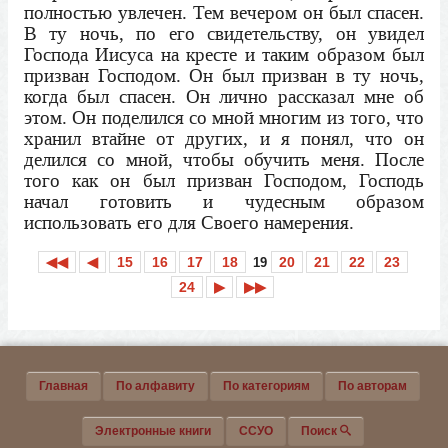
полностью увлечен. Тем вечером он был спасен.
В ту ночь, по его свидетельству, он увидел
Господа Иисуса на кресте и таким образом был
призван Господом. Он был призван в ту ночь,
когда был спасен. Он лично рассказал мне об
этом. Он поделился со мной многим из того, что
хранил втайне от других, и я понял, что он
делился со мной, чтобы обучить меня. После
того как он был призван Господом, Господь
начал готовить и чудесным образом
использовать его для Своего намерения.
◀◀
◀
15
16
17
18
20
21
22
23
19
24
▶
▶▶
Главная
По алфавиту
По категориям
По авторам
Электронные книги
ССУО
Поиск