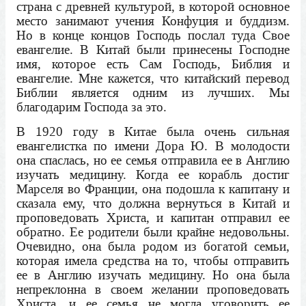
страна с древней культурой, в которой основное
место занимают учения Конфуция и буддизм.
Но в конце концов Господь послал туда Свое
евангелие. В Китай были принесены Господне
имя, которое есть Сам Господь, Библия и
евангелие. Мне кажется, что китайский перевод
Библии является одним из лучших. Мы
благодарим Господа за это.
В 1920 году в Китае была очень сильная
евангелистка по имени Дора Ю. В молодости
она спаслась, но ее семья отправила ее в Англию
изучать медицину. Когда ее корабль достиг
Марселя во Франции, она подошла к капитану и
сказала ему, что должна вернуться в Китай и
проповедовать Христа, и капитан отправил ее
обратно. Ее родители были крайне недовольны.
Очевидно, она была родом из богатой семьи,
которая имела средства на то, чтобы отправить
ее в Англию изучать медицину. Но она была
непреклонна в своем желании проповедовать
Христа, и ее семья не могла уговорить ее