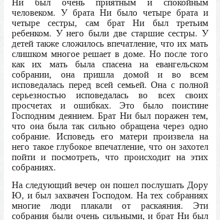
Ни был очень приятным и спокойным
человеком. У брата Ни было четыре брата и
четыре сестры, сам брат Ни был третьим
ребенком. У него были две старшие сестры. У
детей также сложилось впечатление, что их мать
слишком многое решает в доме. Но после того
как их мать была спасена на евангельском
собрании, она пришла домой и во всем
исповедалась перед всей семьей. Она с полной
серьезностью исповедалась во всех своих
просчетах и ошибках. Это было поистине
Господним деянием. Брат Ни был поражен тем,
что она была так сильно обращена через одно
собрание. Исповедь его матери произвела на
него такое глубокое впечатление, что он захотел
пойти и посмотреть, что происходит на этих
собраниях.
На следующий вечер он пошел послушать Дору
Ю, и был захвачен Господом. На тех собраниях
многие люди плакали от раскаяния. Эти
собрания были очень сильными, и брат Ни был