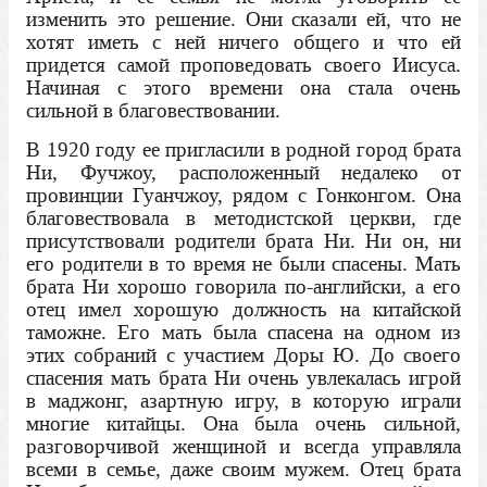
изменить это решение. Они сказали ей, что не
хотят иметь с ней ничего общего и что ей
придется самой проповедовать своего Иисуса.
Начиная с этого времени она стала очень
сильной в благовествовании.
В 1920 году ее пригласили в родной город брата
Ни, Фучжоу, расположенный недалеко от
провинции Гуанчжоу, рядом с Гонконгом. Она
благовествовала в методистской церкви, где
присутствовали родители брата Ни. Ни он, ни
его родители в то время не были спасены. Мать
брата Ни хорошо говорила по-английски, а его
отец имел хорошую должность на китайской
таможне. Его мать была спасена на одном из
этих собраний с участием Доры Ю. До своего
спасения мать брата Ни очень увлекалась игрой
в маджонг, азартную игру, в которую играли
многие китайцы. Она была очень сильной,
разговорчивой женщиной и всегда управляла
всеми в семье, даже своим мужем. Отец брата