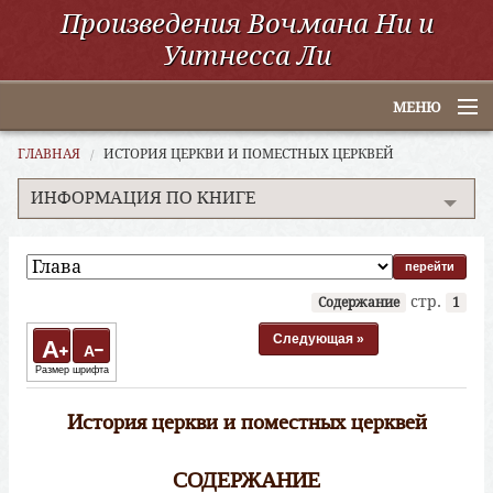
Произведения Вочмана Ни и
Уитнесса Ли
МЕНЮ
Главная
ГЛАВНАЯ
ИСТОРИЯ ЦЕРКВИ И ПОМЕСТНЫХ ЦЕРКВЕЙ
ИНФОРМАЦИЯ ПО КНИГЕ
По алфавиту
По категориям
По авторам
стр.
Содержание
1
Электронные книги
Следующая »
A
A
Размер шрифта
ССУО
История церкви и поместных церквей
Поиск
СОДЕРЖАНИЕ