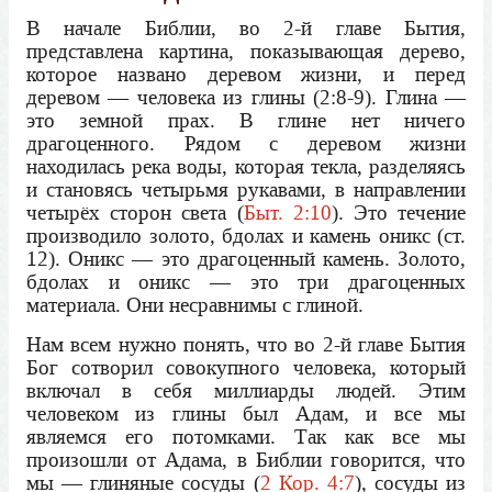
В начале Библии, во 2-й главе Бытия,
представлена картина, показывающая дерево,
которое названо деревом жизни, и перед
деревом — человека из глины (2:8-9). Глина —
это земной прах. В глине нет ничего
драгоценного. Рядом с деревом жизни
находилась река воды, которая текла, разделяясь
и становясь четырьмя рукавами, в направлении
четырёх сторон света (
Быт. 2:10
). Это течение
производило золото, бдолах и камень оникс (ст.
12). Оникс — это драгоценный камень. Золото,
бдолах и оникс — это три драгоценных
материала. Они несравнимы с глиной.
Нам всем нужно понять, что во 2-й главе Бытия
Бог сотворил совокупного человека, который
включал в себя миллиарды людей. Этим
человеком из глины был Адам, и все мы
являемся его потомками. Так как все мы
произошли от Адама, в Библии говорится, что
мы — глиняные сосуды (
2 Кор. 4:7
), сосуды из