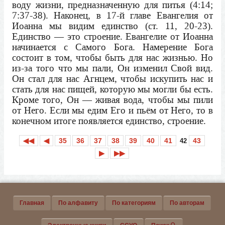
воду жизни, предназначенную для питья (4:14;
7:37-38). Наконец, в 17-й главе Евангелия от
Иоанна мы видим единство (ст. 11, 20-23).
Единство — это строение. Евангелие от Иоанна
начинается с Самого Бога. Намерение Бога
состоит в том, чтобы быть для нас жизнью. Но
из-за того что мы пали, Он изменил Свой вид.
Он стал для нас Агнцем, чтобы искупить нас и
стать для нас пищей, которую мы могли бы есть.
Кроме того, Он — живая вода, чтобы мы пили
от Него. Если мы едим Его и пьём от Него, то в
конечном итоге появляется единство, строение.
◀◀
◀
35
36
37
38
39
40
41
43
42
▶
▶▶
Главная
По алфавиту
По категориям
По авторам