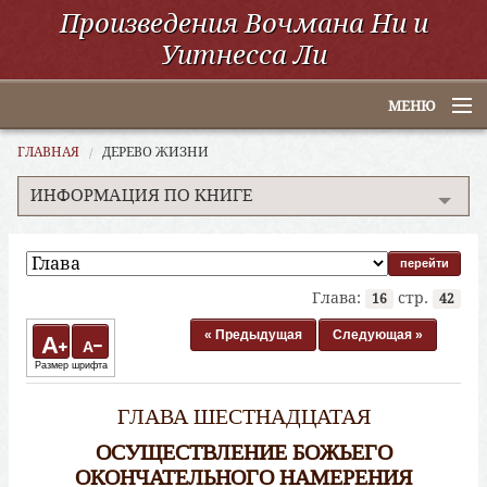
Произведения Вочмана Ни и
Уитнесса Ли
МЕНЮ
Главная
ГЛАВНАЯ
ДЕРЕВО ЖИЗНИ
ИНФОРМАЦИЯ ПО КНИГЕ
По алфавиту
По категориям
По авторам
Глава:
стр.
16
42
Электронные книги
« Предыдущая
Следующая »
A
A
Размер шрифта
ССУО
ГЛАВА ШЕСТНАДЦАТАЯ
Поиск
ОСУЩЕСТВЛЕНИЕ БОЖЬЕГО
ОКОНЧАТЕЛЬНОГО НАМЕРЕНИЯ