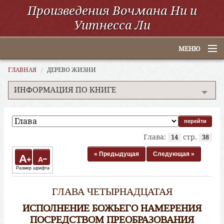
Произведения Вочмана Ни и
Уитнесса Ли
МЕНЮ
Главная
ГЛАВНАЯ
ДЕРЕВО ЖИЗНИ
ИНФОРМАЦИЯ ПО КНИГЕ
По алфавиту
По категориям
По авторам
Глава:
стр.
14
38
Электронные книги
« Предыдущая
Следующая »
A
A
Размер шрифта
ССУО
ГЛАВА ЧЕТЫРНАДЦАТАЯ
Поиск
ИСПОЛНЕНИЕ БОЖЬЕГО НАМЕРЕНИЯ
ПОСРЕДСТВОМ ПРЕОБРАЗОВАНИЯ