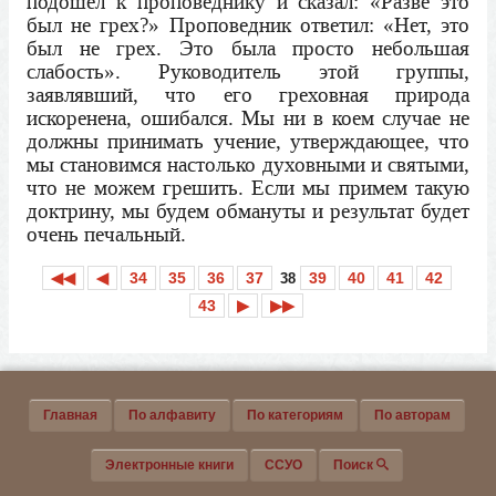
подошёл к проповеднику и сказал: «Разве это
был не грех?» Проповедник ответил: «Нет, это
был не грех. Это была просто небольшая
слабость». Руководитель этой группы,
заявлявший, что его греховная природа
искоренена, ошибался. Мы ни в коем случае не
должны принимать учение, утверждающее, что
мы становимся настолько духовными и святыми,
что не можем грешить. Если мы примем такую
доктрину, мы будем обмануты и результат будет
очень печальный.
◀◀
◀
34
35
36
37
39
40
41
42
38
43
▶
▶▶
Главная
По алфавиту
По категориям
По авторам
Электронные книги
ССУО
Поиск