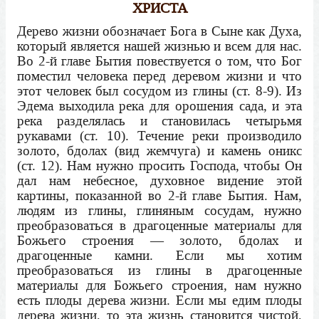
ХРИСТА
Дерево жизни обозначает Бога в Сыне как Духа,
который является нашей жизнью и всем для нас.
Во 2-й главе Бытия повествуется о том, что Бог
поместил человека перед деревом жизни и что
этот человек был сосудом из глины (ст. 8-9). Из
Эдема выходила река для орошения сада, и эта
река разделялась и становилась четырьмя
рукавами (ст. 10). Течение реки производило
золото, бдолах (вид жемчуга) и камень оникс
(ст. 12). Нам нужно просить Господа, чтобы Он
дал нам небесное, духовное видение этой
картины, показанной во 2-й главе Бытия. Нам,
людям из глины, глиняным сосудам, нужно
преобразоваться в драгоценные материалы для
Божьего строения — золото, бдолах и
драгоценные камни. Если мы хотим
преобразоваться из глины в драгоценные
материалы для Божьего строения, нам нужно
есть плоды дерева жизни. Если мы едим плоды
дерева жизни, то эта жизнь становится чистой,