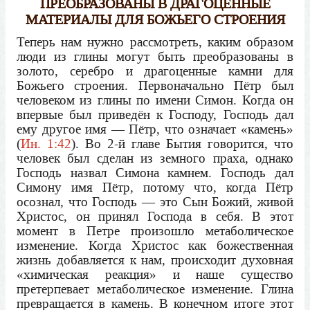
ПРЕОБРАЗОВАНЫ В ДРАГОЦЕННЫЕ
МАТЕРИАЛЫ ДЛЯ БОЖЬЕГО СТРОЕНИЯ
Теперь нам нужно рассмотреть, каким образом
люди из глины могут быть преобразованы в
золото, серебро и драгоценные камни для
Божьего строения. Первоначально Пётр был
человеком из глины по имени Симон. Когда он
впервые был приведён к Господу, Господь дал
ему другое имя — Пётр, что означает «камень»
(
Ин. 1:42
). Во 2-й главе Бытия говорится, что
человек был сделан из земного праха, однако
Господь назвал Симона камнем. Господь дал
Симону имя Пётр, потому что, когда Пётр
осознал, что Господь — это Сын Божий, живой
Христос, он принял Господа в себя. В этот
момент в Петре произошло метаболическое
изменение. Когда Христос как божественная
жизнь добавляется к нам, происходит духовная
«химическая реакция» и наше существо
претерпевает метаболическое изменение. Глина
превращается в камень. В конечном итоге этот