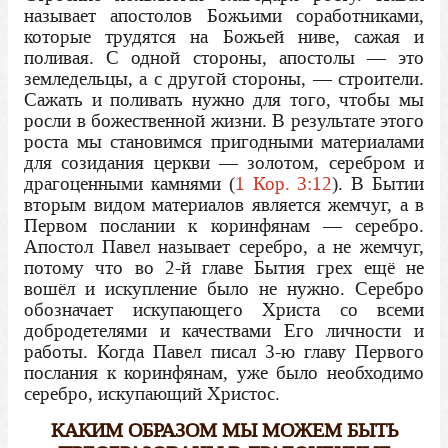
называет апостолов Божьими соработниками,
которые трудятся на Божьей ниве, сажая и
поливая. С одной стороны, апостолы — это
земледельцы, а с другой стороны, — строители.
Сажать и поливать нужно для того, чтобы мы
росли в божественной жизни. В результате этого
роста мы становимся пригодными материалами
для созидания церкви — золотом, серебром и
драгоценными камнями (
1 Кор. 3:12
). В Бытии
вторым видом материалов является жемчуг, а в
Первом послании к коринфянам — серебро.
Апостол Павел называет серебро, а не жемчуг,
потому что во 2-й главе Бытия грех ещё не
вошёл и искупление было не нужно. Серебро
обозначает искупающего Христа со всеми
добродетелями и качествами Его личности и
работы. Когда Павел писал 3-ю главу Первого
послания к коринфянам, уже было необходимо
серебро, искупающий Христос.
КАКИМ ОБРАЗОМ МЫ МОЖЕМ БЫТЬ