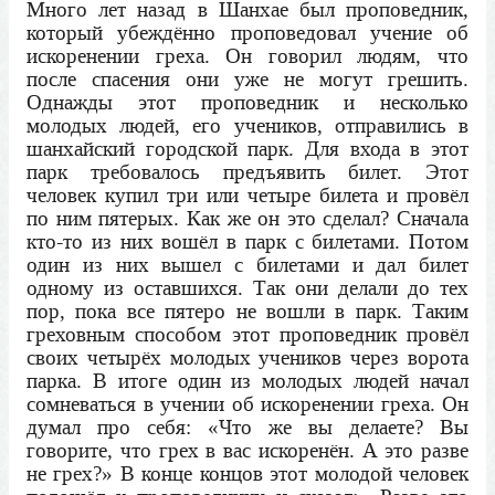
Много лет назад в Шанхае был проповедник,
который убеждённо проповедовал учение об
искоренении греха. Он говорил людям, что
после спасения они уже не могут грешить.
Однажды этот проповедник и несколько
молодых людей, его учеников, отправились в
шанхайский городской парк. Для входа в этот
парк требовалось предъявить билет. Этот
человек купил три или четыре билета и провёл
по ним пятерых. Как же он это сделал? Сначала
кто-то из них вошёл в парк с билетами. Потом
один из них вышел с билетами и дал билет
одному из оставшихся. Так они делали до тех
пор, пока все пятеро не вошли в парк. Таким
греховным способом этот проповедник провёл
своих четырёх молодых учеников через ворота
парка. В итоге один из молодых людей начал
сомневаться в учении об искоренении греха. Он
думал про себя: «Что же вы делаете? Вы
говорите, что грех в вас искоренён. А это разве
не грех?» В конце концов этот молодой человек