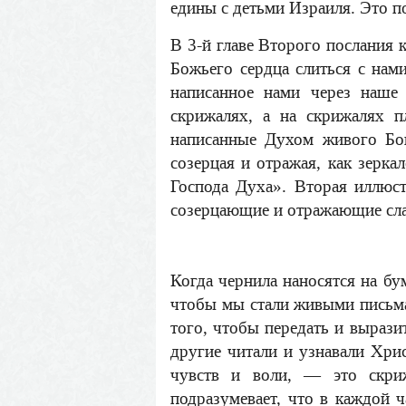
едины с детьми Израиля. Это по
В 3-й главе Второго послания 
Божьего сердца слиться с нам
написанное нами через наше
скрижалях, а на скрижалях 
написанные Духом живого Бо
созерцая и отражая, как зерка
Господа Духа». Вторая иллюст
созерцающие и отражающие слав
Когда чернила наносятся на бу
чтобы мы стали живыми письма
того, чтобы передать и выраз
другие читали и узнавали Хрис
чувств и воли, — это скр
подразумевает, что в каждой 