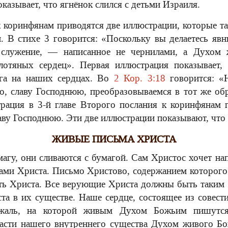
казывает, что ягнёнок слился с детьми Израиля.
к коринфянам приводятся две иллюстрации, которые т
и. В стихе 3 говорится: «Поскольку вы делаетесь яв
 служение, — написанное не чернилами, а Духом 
плотяных сердец». Первая иллюстрация показывает
га на наших сердцах. Во
2 Кор. 3:18
говорится: «
ло, славу Господнюю, преобразовываемся в тот же обра
рация в 3-й главе Второго послания к коринфянам 
у Господнюю. Эти две иллюстрации показывают, что Б
ЖИВЫЕ ПИСЬМА ХРИСТА
магу, они сливаются с бумагой. Сам Христос хочет на
ми Христа. Письмо Христово, содержанием которого 
ить Христа. Все верующие Христа должны быть таки
та в их существе. Наше сердце, состоящее из совести
ижаль, на которой живым Духом Божьим пишутся
части нашего внутреннего существа Духом живого Бо