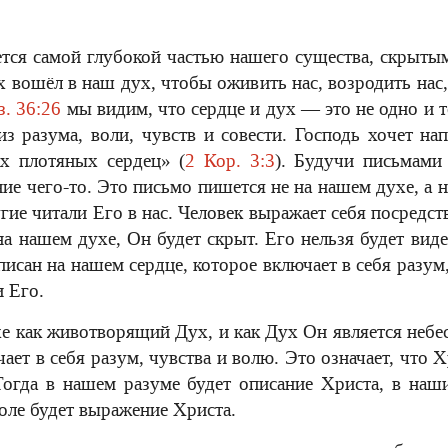
тся самой глубокой частью нашего существа, скрытым
вошёл в наш дух, чтобы оживить нас, возродить нас, 
з. 36:26
мы видим, что сердце и дух — это не одно и т
з разума, воли, чувств и совести. Господь хочет н
ях плотяных сердец» (
2 Кор. 3:3
). Будучи письмам
е чего-то. Это письмо пишется не на нашем духе, а 
ие читали Его в нас. Человек выражает себя посредст
на нашем духе, Он будет скрыт. Его нельзя будет виде
исан на нашем сердце, которое включает в себя разум
 Его.
е как животворящий Дух, и как Дух Он является неб
ает в себя разум, чувства и волю. Это означает, что 
Тогда в нашем разуме будет описание Христа, в наши
воле будет выражение Христа.