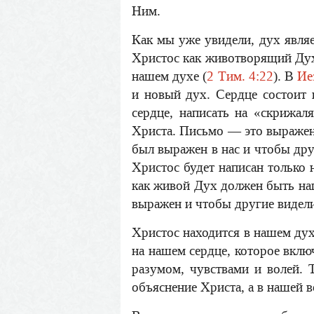
Ним.
Как мы уже увидели, дух являе
Христос как животворящий Дух 
нашем духе (
2 Тим. 4:22
). В
Ие
и новый дух. Сердце состоит и
сердце, написать на «скрижал
Христа. Письмо — это выражени
был выражен в нас и чтобы друг
Христос будет написан только 
как живой Дух должен быть нап
выражен и чтобы другие видели
Христос находится в нашем дух
на нашем сердце, которое включ
разумом, чувствами и волей. 
объяснение Христа, а в нашей 