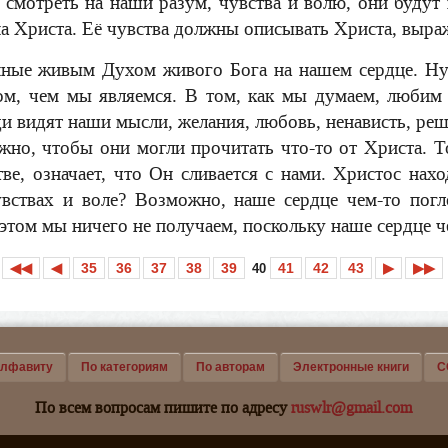
т смотреть на наши разум, чувства и волю, они буду
а Христа. Её чувства должны описывать Христа, выра
ные живым Духом живого Бога на нашем сердце. Ну
том, чем мы являемся. В том, как мы думаем, любим
и видят наши мысли, желания, любовь, ненависть, ре
жно, чтобы они могли прочитать что-то от Христа. Т
е, означает, что Он сливается с нами. Христос нахо
увствах и воле? Возможно, наше сердце чем-то пог
 этом мы ничего не получаем, поскольку наше сердце 
◀◀
◀
35
36
37
38
39
41
42
43
▶
▶▶
40
алфавиту
По категориям
По авторам
Электронные книги
С
По всем вопросам пишите по адресу
ruswlr@gmail.com