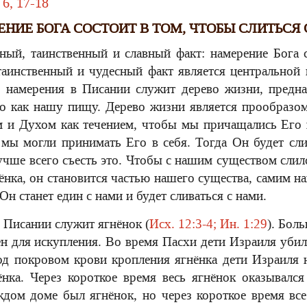
 6, 17-18
НИЕ БОГА СОСТОИТ В ТОМ, ЧТОБЫ СЛИТЬСЯ
ный, таинственный и славный факт: намерение Бога с
таинственный и чудесный факт является центральной
 намерения в Писании служит дерево жизни, предна
о как нашу пищу. Дерево жизни является прообразо
м и Духом как течением, чтобы мы причащались Его 
мы могли принимать Его в себя. Тогда Он будет сли
лучше всего съесть это. Чтобы с нашим существом сли
нка, он становится частью нашего существа, самим 
Он станет един с нами и будет сливаться с нами.
 Писании служит ягнёнок (
Исх. 12:3-4; Ин. 1:29
). Бол
ен для искупления. Во время Пасхи дети Израиля убил
од покровом крови кропления ягнёнка дети Израиля 
нка. Через короткое время весь ягнёнок оказывалс
дом доме был ягнёнок, но через короткое время все