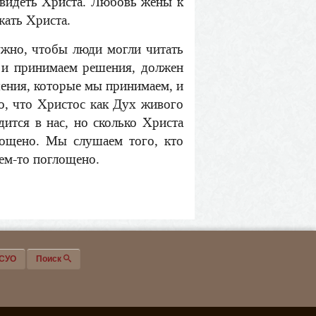
т видеть Христа. Любовь жены к
жать Христа.
жно, чтобы люди могли читать
 и принимаем решения, должен
шения, которые мы принимаем, и
о, что Христос как Дух живого
дится в нас, но сколько Христа
лощено. Мы слушаем того, кто
чем-то поглощено.
СУО
Поиск