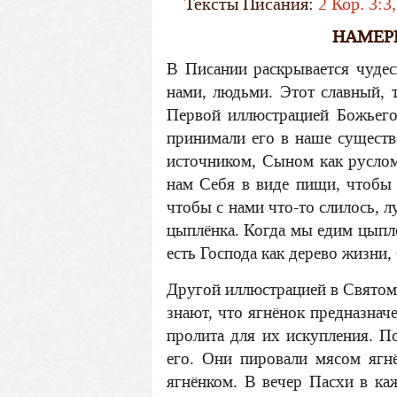
Тексты Писания:
2 Кор. 3:3,
НАМЕРЕ
В Писании раскрывается чудес
нами, людьми. Этот славный, 
Первой иллюстрацией Божьего
принимали его в наше существ
источником, Сыном как русло
нам Себя в виде пищи, чтобы 
чтобы с нами что-то слилось, 
цыплёнка. Когда мы едим цыплё
есть Господа как дерево жизни, 
Другой иллюстрацией в Святом
знают, что ягнёнок предназнач
пролита для их искупления. П
его. Они пировали мясом ягнё
ягнёнком. В вечер Пасхи в каж