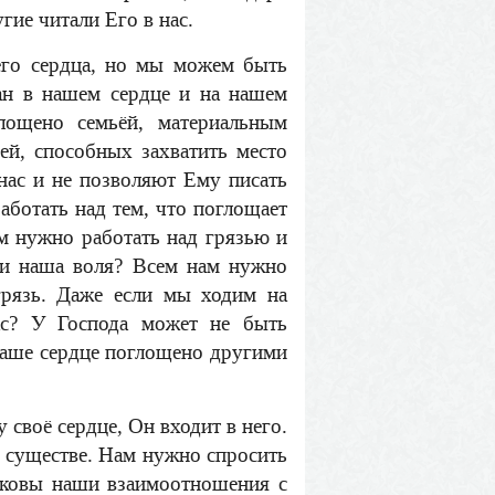
ие читали Его в нас.
его сердца, но мы можем быть
н в нашем сердце и на нашем
лощено семьёй, материальным
ей, способных захватить место
нас и не позволяют Ему писать
аботать над тем, что поглощает
ам нужно работать над грязью и
ли наша воля? Всем нам нужно
грязь. Даже если мы ходим на
ас? У Господа может не быть
 наше сердце поглощено другими
своё сердце, Он входит в него.
м существе. Нам нужно спросить
аковы наши взаимоотношения с