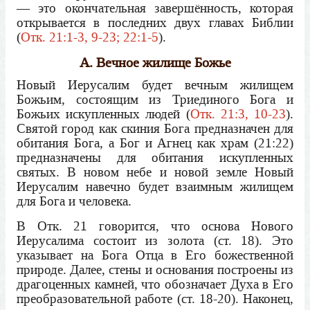
— это окончательная завершённость, которая
открывается в последних двух главах Библии
(
Отк. 21:1-3, 9-23; 22:1-5
).
А. Вечное жилище Божье
Новый Иерусалим будет вечным жилищем
Божьим, состоящим из Триединого Бога и
Божьих искупленных людей (
Отк. 21:3, 10-23
).
Святой город как скиния Бога предназначен для
обитания Бога, а Бог и Агнец как храм (21:22)
предназначены для обитания искупленных
святых. В новом небе и новой земле Новый
Иерусалим навечно будет взаимным жилищем
для Бога и человека.
В Отк. 21 говорится, что основа Нового
Иерусалима состоит из золота (ст. 18). Это
указывает на Бога Отца в Его божественной
природе. Далее, стены и основания построены из
драгоценных камней, что обозначает Духа в Его
преобразовательной работе (ст. 18-20). Наконец,