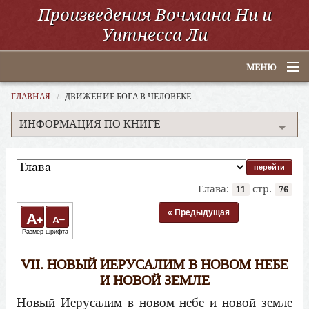
Произведения Вочмана Ни и
Уитнесса Ли
МЕНЮ
Главная
ГЛАВНАЯ
ДВИЖЕНИЕ БОГА В ЧЕЛОВЕКЕ
ИНФОРМАЦИЯ ПО КНИГЕ
По алфавиту
По категориям
По авторам
Глава:
стр.
11
76
Электронные книги
« Предыдущая
A
A
Размер шрифта
ССУО
VІІ. НОВЫЙ ИЕРУСАЛИМ В НОВОМ НЕБЕ
Поиск
И НОВОЙ ЗЕМЛЕ
Новый Иерусалим в новом небе и новой земле