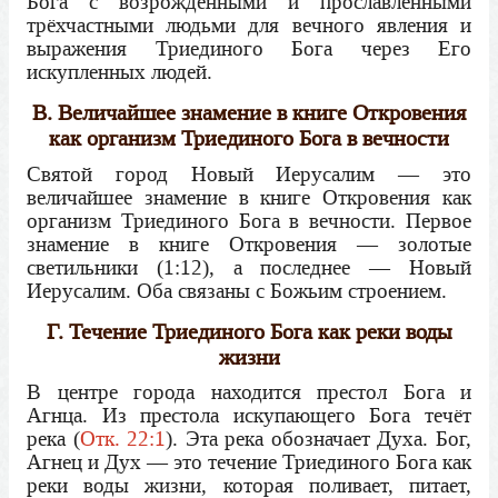
Бога с возрождёнными и прославленными
трёхчастными людьми для вечного явления и
выражения Триединого Бога через Его
искупленных людей.
В. Величайшее знамение в книге Откровения
как организм Триединого Бога в вечности
Святой город Новый Иерусалим — это
величайшее знамение в книге Откровения как
организм Триединого Бога в вечности. Первое
знамение в книге Откровения — золотые
светильники (1:12), а последнее — Новый
Иерусалим. Оба связаны с Божьим строением.
Г. Течение Триединого Бога как реки воды
жизни
В центре города находится престол Бога и
Агнца. Из престола искупающего Бога течёт
река (
Отк. 22:1
). Эта река обозначает Духа. Бог,
Агнец и Дух — это течение Триединого Бога как
реки воды жизни, которая поливает, питает,