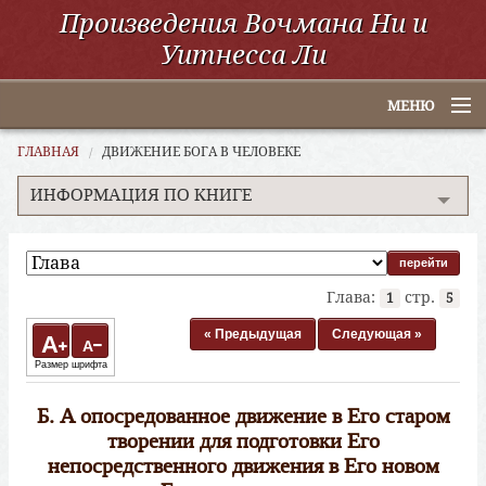
Произведения Вочмана Ни и
Уитнесса Ли
МЕНЮ
Главная
ГЛАВНАЯ
ДВИЖЕНИЕ БОГА В ЧЕЛОВЕКЕ
ИНФОРМАЦИЯ ПО КНИГЕ
По алфавиту
По категориям
По авторам
Глава:
стр.
1
5
Электронные книги
« Предыдущая
Следующая »
A
A
Размер шрифта
ССУО
Б. А опосредованное движение в Его cтаром
Поиск
творении для подготовки Его
непосредственного движения в Его новом