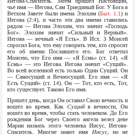
Иегова-Спаситель. Затем пришёл Настоящий,
чьё имя — Иегова, Сам Триединый Бог. У Бога в
Ветхом Завете были имена Элохим (
Быт. 1:1
) и
Иегова (2:4), и часто эти два имени ставились
рядом — Иегова Элохим, что значит «Господь
Бог». Элохим значит «Сильный и Верный».
Иегова — вечный «Я Есть». В Исх. 3 Моисей
спросил Бога, что ему говорить тем, кто спросит
его об имени Пославшего его. Бог ответил
Моисею, что Его имя — «Я Есмь» (ст. 14). «Я
Есмь» — это Иегова. Иегова значит «Сущий».
Во всей вселенной есть только Один Сущий. Он
— Самосущий и Вечносущий. Его имя — «Я
Есть Сущий» (ст. 14). Он — Тот, кто есть, Тот,
кто существует. Таково Его имя.
Пришёл день, когда Он оставил Свою вечность и
вошёл во время. Как
Сущий
в вечности, Он
вошёл во время, чтобы стать человеком. До Его
рождения Бог через Своего ангела велел деве
Марии назвать этого человека Иисус, Иегова-
Спаситель. Многие знают имя
Иисус,
но не