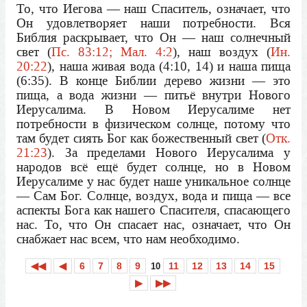
То, что Иегова — наш Спаситель, означает, что
Он удовлетворяет наши потребности. Вся
Библия раскрывает, что Он — наш солнечный
свет (
Пс. 83:12; Мал. 4:2
), наш воздух (
Ин.
20:22
), наша живая вода (4:10, 14) и наша пища
(6:35). В конце Библии дерево жизни — это
пища, а вода жизни — питьё внутри Нового
Иерусалима. В Новом Иерусалиме нет
потребности в физическом солнце, потому что
там будет сиять Бог как божественный свет (
Отк.
21:23
). За пределами Нового Иерусалима у
народов всё ещё будет солнце, но в Новом
Иерусалиме у нас будет наше уникальное солнце
— Сам Бог. Солнце, воздух, вода и пища — все
аспекты Бога как нашего Спасителя, спасающего
нас. То, что Он спасает нас, означает, что Он
снабжает нас всем, что нам необходимо.
◀◀
◀
6
7
8
9
11
12
13
14
15
10
▶
▶▶