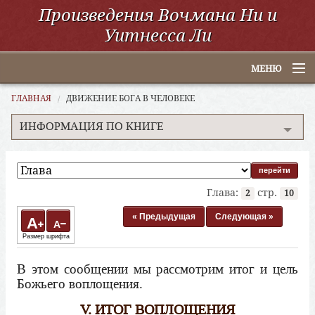
Произведения Вочмана Ни и
Уитнесса Ли
МЕНЮ
Главная
ГЛАВНАЯ
ДВИЖЕНИЕ БОГА В ЧЕЛОВЕКЕ
ИНФОРМАЦИЯ ПО КНИГЕ
По алфавиту
По категориям
По авторам
Глава:
стр.
2
10
Электронные книги
« Предыдущая
Следующая »
A
A
Размер шрифта
ССУО
В этом сообщении мы рассмотрим итог и цель
Поиск
Божьего воплощения.
V. ИТОГ ВОПЛОЩЕНИЯ