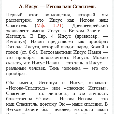
А. Иисус — Иегова наш Спаситель
Первый итог воплощения, который мы
рассмотрим, это Иисус как Иегова наш
Спаситель (
Мф. 1:21
). Древнееврейский
эквивалент имени Иисус в Ветхом Завете —
Иегошуа. В Евр. 4 Иисус (древнеевр. —
Иегошуа) Навин представлен как прообраз
Господа Иисуса, который вводит народ Божий в
покой (ст. 8-9). Ветхозаветный Иисус Навин —
это прообраз новозаветного Иисуса. Можно
сказать, что Иисус Навин — это тень, а Иисус —
реальный человек. Тень человека — это его
прообраз.
Оба имени, Иегошуа и Иисус, означают
«Иегова-Спаситель» или «спасение Иеговы».
Спасение — это личность, и эта личность
божественна. Её имя — Иегова. Иегова — это
наш Спаситель, поэтому Он — наше спасение. В
Ветхом Завете был человек, которого звали