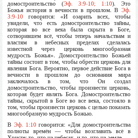
домостроительство (
Эф. 3:9-10; 1:10
). Это
Божья история в вечности в прошлом. В
Эф.
3:9-10
говорится: «И озарить всех, чтобы
увидели, что́ есть домостроительство тайны,
которая во все века была скрыта в Боге,
сотворившем всё, чтобы теперь начальствам и
властям в небесных пределах сделалась
известной через церковь многообразная
мудрость Божья». Домостроительство Божьей
тайны состоит в том, чтобы обрести церковь для
явления Бога. Вероятно, первое действие Бога в
вечности в прошлом до основания мира
заключалось в том, что Он создал
домостроительство, чтобы произвести церковь,
которая будет являть Бога. Домостроительство
тайны, скрытой в Боге во все века, состояло в
том, чтобы произвести церковь с целью показать
многообразную мудрость Божью.
В
Эф. 1:10
говорится: «Для домостроительства
полноты времён — чтобы возглавить всё в
Христе: то, что на небесах, и то, что на земле, —