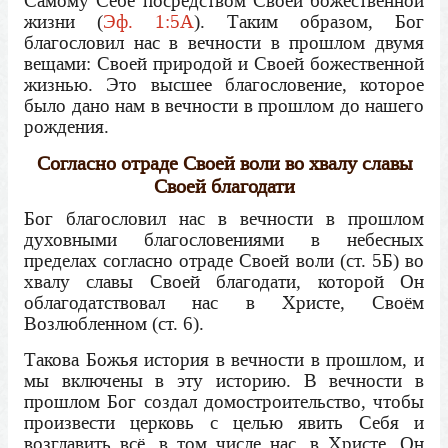
Самому Себе посредством Своей божественной
жизни (
Эф. 1:5А
). Таким образом, Бог
благословил нас в вечности в прошлом двумя
вещами: Своей природой и Своей божественной
жизнью. Это высшее благословение, которое
было дано нам в вечности в прошлом до нашего
рождения.
Согласно отраде Своей воли во хвалу славы
Своей благодати
Бог благословил нас в вечности в прошлом
духовными благословениями в небесных
пределах согласно отраде Своей воли (ст. 5Б) во
хвалу славы Своей благодати, которой Он
облагодатствовал нас в Христе, Своём
Возлюбленном (ст. 6).
Такова Божья история в вечности в прошлом, и
мы включены в эту историю. В вечности в
прошлом Бог создал домостроительство, чтобы
произвести церковь с целью явить Себя и
возглавить всё, в том числе нас, в Христе. Он