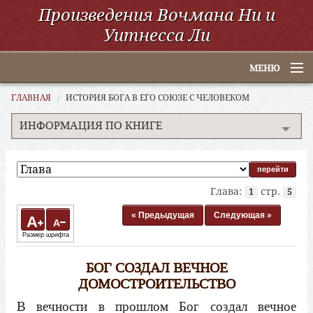
Произведения Вочмана Ни и
Уитнесса Ли
МЕНЮ
Главная
ГЛАВНАЯ
ИСТОРИЯ БОГА В ЕГО СОЮЗЕ С ЧЕЛОВЕКОМ
ИНФОРМАЦИЯ ПО КНИГЕ
По алфавиту
По категориям
По авторам
Глава:
стр.
1
5
Электронные книги
« Предыдущая
Следующая »
A
A
Размер шрифта
ССУО
БОГ СОЗДАЛ ВЕЧНОЕ
Поиск
ДОМОСТРОИТЕЛЬСТВО
В вечности в прошлом Бог создал вечное