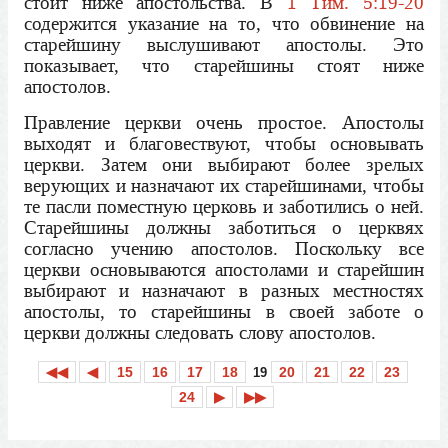
стоит ниже апостольства. В
1 Тим. 5:19-20
содержится указание на то, что обвинение на
старейшину выслушивают апостолы. Это
показывает, что старейшины стоят ниже
апостолов.
Правление церкви очень простое. Апостолы
выходят и благовествуют, чтобы основывать
церкви. Затем они выбирают более зрелых
верующих и назначают их старейшинами, чтобы
те пасли поместную церковь и заботились о ней.
Старейшины должны заботиться о церквях
согласно учению апостолов. Поскольку все
церкви основываются апостолами и старейшин
выбирают и назначают в разных местностях
апостолы, то старейшины в своей заботе о
церкви должны следовать слову апостолов.
◀◀
◀
15
16
17
18
20
21
22
23
19
24
▶
▶▶