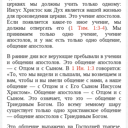
церквях мы должны учить только одному:
Иисус Христос как Дух является нашей жизнью
для произведения церкви. Это учение апостолов.
Если появляется какое-то иное учение, мы
должны отвергать его (
1 Тим. 1:3-4
). Мы
принимаем только одно учение, учение
апостолов, и у нас есть только одно общение,
общение апостолов.
В ранние дни все верующие пребывали в учении
и общении апостолов. Это общение апостолов
— с Отцом и с Сыном. В
1 Ин. 1:3
говорится:
«То, что мы видели и слышали, мы возвещаем и
вам, чтобы и вы имели общение с нами, а наше
общение — с Отцом и с Его Сыном Иисусом
Христом». Общение апостолов — с Отцом и с
Сыном. Это означает, что это — общение с
Триединым Богом. По всему земному шару
существует только одно христианское общение
— общение апостолов с Триединым Богом.
Это общение выражено на Господней трапезе.