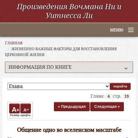
Произведения Вочмана Ни и
Уитнесса Ли
МЕНЮ
Главная
ГЛАВНАЯ
ЖИЗНЕННО ВАЖНЫЕ ФАКТОРЫ ДЛЯ ВОССТАНОВЛЕНИЯ
ЦЕРКОВНОЙ ЖИЗНИ
По алфавиту
ИНФОРМАЦИЯ ПО КНИГЕ
По категориям
По авторам
Электронные книги
Глава:
стр.
4
19
« Предыдущая
Следующая »
ССУО
A
A
Размер шрифта
Поиск
Общение одно во вселенском масштабе