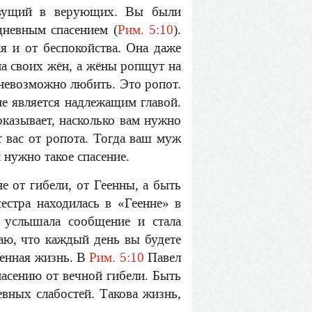
ивущий в верующих. Вы были
дневным спасением (
Рим. 5:10
).
ия и от беспокойства. Она даже
на своих жён, а жёны ропщут на
 невозможно любить. Это ропот.
не является надлежащим главой.
оказывает, насколько вам нужно
т вас от ропота. Тогда ваш муж
 нужно такое спасение.
е от гибели, от Геенны, а быть
стра находилась в «Геенне» в
, услышала сообщение и стала
ваю, что каждый день вы будете
венная жизнь. В
Рим. 5:10
Павел
пасению от вечной гибели. Быть
вных слабостей. Такова жизнь,