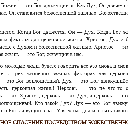
 Божий — это Бог движущийся. Как Дух, Он движется 
 нас, Он становится божественной жизнью. Божественн
истос. Когда Бог движется, Он — Дух. Когда Бог жи
ных фактора для церковной жизни: Христос, Дух и б
месте с Духом и божественной жизнью. Христос — э
я жизнь — это Бог, живущий в нас.
о молодые люди, будете говорить всё это снова и снов
ите о трёх жизненно важных факторах для церков
 — это Бог воплощённый, Дух — это Бог движущийся
сть церковная жизнь! Церковь — это не что-то о
ь — это Христос, церковь — это Дух, и церковь — это
воплощённый. Кто такой Дух? Дух — это Бог движущ
о Бог, живущий в нас. У всех нас должен быть такой с
НОЕ СПАСЕНИЕ ПОСРЕДСТВОМ БОЖЕСТВЕНН