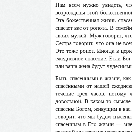
Нам всем нужно увидеть, ч
возрождены этой божественной
Эта божественная жизнь спасае
спасает вас от ропота. В семе
своих мужей. Муж говорит, что
Сестра говорит, что она не вс
Это тоже ропот. Иногда в церк
ежедневное спасение. Если Бог
или ваша жена будут чудесными
Быть спасёнными в жизни, ка
спасёнными от нашей ежеднев
течение трёх часов, потому 
довольной. В каком-то смысле 
спасены Богом, живущим в вас.
говорит, что мы будем спасены
спасённым в Его жизни — знач
которой мы сегодня наслаждаем