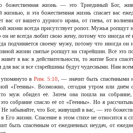
то божественная жизнь — это Триединый Бог, ж
 жизнью, и эта божественная жизнь спасает вас еже
т вас от вашего дурного нрава, от гнева, от волнен
йной жизни всегда присутствует ропот. Мужья ропщут 
 он не всегда любит свою жену, потому что иногда её
егда подчиняется своему мужу, потому что иногда он 
овной жизни святые ропщут на старейшин. Всё это п
 живёт в вас в действительности, то житие Бога спасё
 для вас и все старейшины будут чудесными. Нам всем
к упомянуто в
Рим. 5:10
, — значит быть спасёнными н
ной «Геенны». Возможно, сегодня утром или днём се
что муж обидел её. Затем она пошла на собрание
это собрание спасло её от «Геенны». Но я рассчиты
 Не забывайте, что Бог, живущий в вас, — это божест
 в Его жизни. Спасение в этом стихе не относится к с
ит быть спасённым от ежедневных неудач, от ежедне
ся.