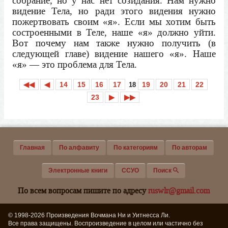
собрание, но у нас нет созидания. Нам нужно
видение Тела, но ради этого видения нужно
пожертвовать своим «я». Если мы хотим быть
состроенными в Теле, наше «я» должно уйти.
Вот почему нам также нужно получить (в
следующей главе) видение нашего «я». Наше
«я» — это проблема для Тела.
◀◀
◀
14
15
16
17
19
20
21
22
18
23
▶
▶▶
Главная
По алфавиту
По категориям
По авторам
Электронные книги
ССУО
Поиск
По всем вопросам пишите по адресу
ruswlr@gmail.com
© 1998-2026 Произведения Вочмана Ни и Уитнесса Ли.
Все права защищены. Воспроизведение в целом или частично без