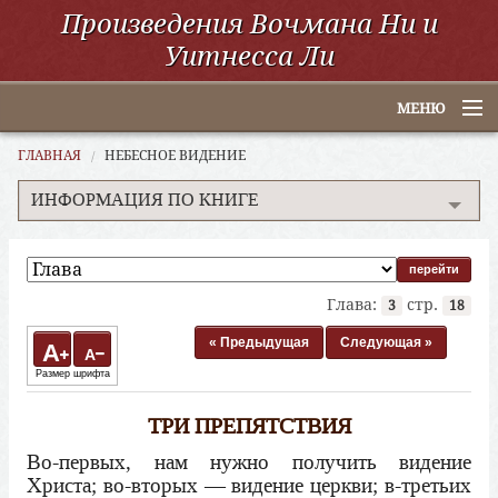
Произведения Вочмана Ни и
Уитнесса Ли
МЕНЮ
Главная
ГЛАВНАЯ
НЕБЕСНОЕ ВИДЕНИЕ
ИНФОРМАЦИЯ ПО КНИГЕ
По алфавиту
По категориям
По авторам
Глава:
стр.
3
18
Электронные книги
« Предыдущая
Следующая »
A
A
Размер шрифта
ССУО
ТРИ ПРЕПЯТСТВИЯ
Поиск
Во-первых, нам нужно получить видение
Христа; во-вторых — видение церкви; в-третьих