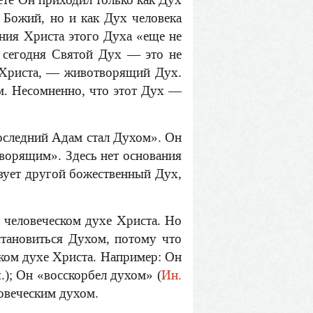
 Божий, но и как Дух человека
ения Христа этого Духа «еще не
 сегодня Святой Дух — это не
и Христа, — животворящий Дух.
м. Несомненно, что этот Дух —
Последний Адам стал Духом». Он
ворящим». Здесь нет основания
вует другой божественный Дух,
о человеческом духе Христа. Но
становиться Духом, потому что
ском духе Христа. Например: Он
ч.); Он «восскорбел духом» (
Ин.
ловеческим духом.