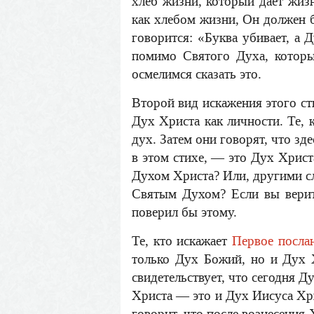
хлеб жизни, который дает жиз
как хлебом жизни, Он должен 
говорится: «Буква убивает, а 
помимо Святого Духа, которы
осмелимся сказать это.
Второй вид искажения этого ст
Дух Христа как личности. Те, к
дух. Затем они говорят, что зд
в этом стихе, — это Дух Христ
Духом Христа? Или, другими сл
Святым Духом? Если вы верит
поверил бы этому.
Те, кто искажает
Первое посла
только Дух Божий, но и Дух 
свидетельствует, что сегодня 
Христа — это и Дух Иисуса Хр
говорит, что после вознесения