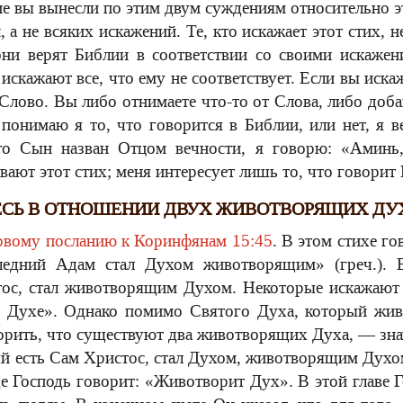
е вы вынесли по этим двум суждениям относительно эт
а не всяких искажений. Те, кто искажает этот стих, н
они верят Библии в соответствии со своими искажен
искажают все, что ему не соответствует. Если вы иска
Слово. Вы либо отнимаете что-то от Слова, либо доба
 понимаю я то, что говорится в Библии, или нет, я в
что Сын назван Отцом вечности, я говорю: «Амин
вают этот стих; меня интересует лишь то, что говорит
ЕСЬ В ОТНОШЕНИИ ДВУХ ЖИВОТВОРЯЩИХ ДУ
рвому посланию к Коринфянам 15:45
. В этом стихе г
едний Адам стал Духом животворящим» (греч.). В
тос, стал животворящим Духом. Некоторые искажают э
Духе». Однако помимо Святого Духа, который живо
орить, что существуют два животворящих Духа, — зн
ый есть Сам Христос, стал Духом, животворящим Духо
де Господь говорит: «Животворит Дух». В этой главе 