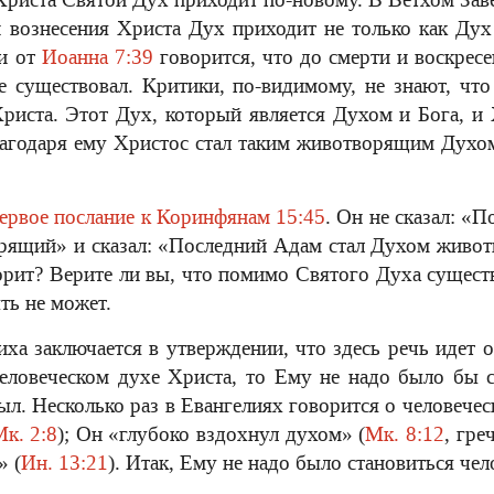
и вознесения Христа Дух приходит не только как Дух
ии от
Иоанна 7:39
говорится, что до смерти и воскрес
 существовал. Критики, по-видимому, не знают, что
риста. Этот Дух, который является Духом и Бога, 
лагодаря ему Христос стал таким животворящим Духо
ервое послание к Коринфянам 15:45
. Он не сказал: «
рящий» и сказал: «Последний Адам стал Духом живот
орит? Верите ли вы, что помимо Святого Духа сущест
ть не может.
иха заключается в утверждении, что здесь речь идет 
человеческом духе Христа, то Ему не надо было бы 
ыл. Несколько раз в Евангелиях говорится о человече
к. 2:8
); Он «глубоко вздохнул духом» (
Мк. 8:12
, гре
» (
Ин. 13:21
). Итак, Ему не надо было становиться че