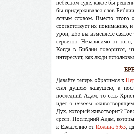
небесном суде, какое бы решени
бы придерживался слов Библии, 
ясным словом. Вместо этого 
соответствует их пониманию, и 
урон, ибо вы изменяете святое 
серьезно. Независимо от того,
Когда в Библии говорится, 
интересует, как люди истолковы
ЕР
Давайте теперь обратимся к
Пе
стал душею живущею, а посл
последний Адам, то есть Хрис
идет о
некоем
«животворящем 
Дух, который животворит? Гов
ереси. Последний Адам, котор
к Евангелию от
Иоанна 6:63
, г