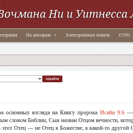
Вочмана Ни и Уитнесса 
егориям
По авторам
Электронные книги
ССУО
ва основных взгляда на Книгу пророка
Исайи 9:6
— 
ным словом Библии, Сын назван Отцом вечности, кото
о этот Отец — не Отец в Божестве, а какой-то другой 