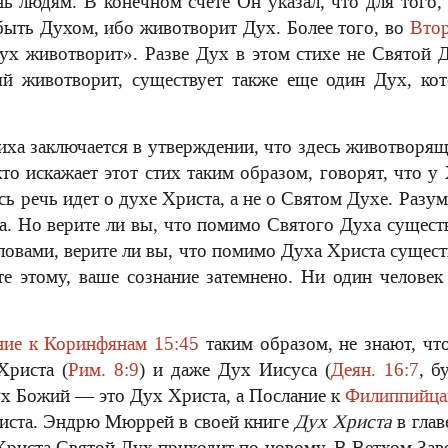
нь людям. В конечном счете Он указал, что для того
быть Духом, ибо животворит Дух. Более того, во
Втор
Дух животворит». Разве Дух в этом стихе не Святой
й животворит, существует также еще один Дух, ко
иха заключается в утверждении, что здесь животворя
то искажает этот стих таким образом, говорят, что у Х
есь речь идет о духе Христа, а не о Святом Духе. Разум
а. Но верите ли вы, что помимо Святого Духа сущес
овами, верите ли вы, что помимо Духа Христа сущес
е этому, ваше сознание затемнено. Ни один человек
ние к Коринфянам 15:45
таким образом, не знают, чт
Христа (
Рим. 8:9
) и даже Дух Иисуса (
Деян. 16:7
, б
Дух Божий — это Дух Христа, а Послание к
Филиппийца
иста. Эндрю Мюррей в своей книге
Дух Христа
в глав
 Христа Святой Дух приходит по-новому. В Ветхом Зав