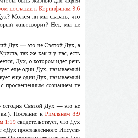
, чтобы быть жизнью для людей
ом послании к Коринфянам 3:6
 Дух? Можем ли мы сказать, что
торый животворит? Нет, мы не
щий Дух — это не Святой Дух, а
риста, так же как и у нас, есть
еется, Дух, о котором идет речь
твует еще один Дух, называемый
твует еще один Дух, называемый
 с просвещенным сознанием не
о сегодня Святой Дух — это не
укв.). Послание к
Римлянам 8:9
м 1:19
свидетельствует, что Дух
е «Дух прославленного Иисуса»
ете Он приходил только как Дух