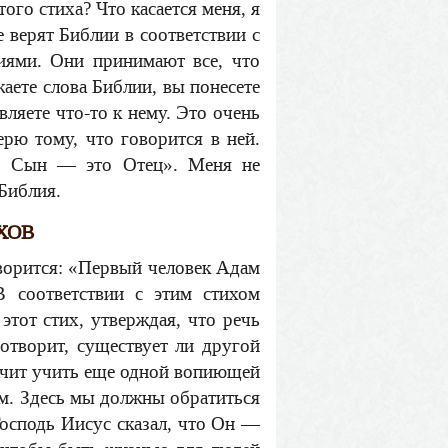
ого стиха? Что касается меня, я
е верят Библии в соответствии с
иями. Они принимают все, что
жаете слова Библии, вы понесете
вляете что-то к нему. Это очень
ерю тому, что говорится в ней.
ь, Сын — это Отец». Меня не
 Библия.
ХОВ
оворится: «Первый человек Адам
 соответствии с этим стихом
тот стих, утверждая, что речь
творит, существует ли другой
ачит учить еще одной вопиющей
м. Здесь мы должны обратиться
Господь Иисус сказал, что Он —