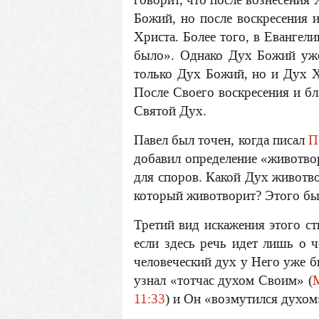
Божий, но после воскресения 
Христа. Более того, в Евангел
было». Однако Дух Божий уже
только Дух Божий, но и Дух Х
После Своего воскресения и б
Святой Дух.
Павел был точен, когда писал
П
добавил определение «животво
для споров. Какой Дух животв
который животворит? Этого бы
Третий вид искажения этого ст
если здесь речь идет лишь о 
человеческий дух у Него уже б
узнал «тотчас духом Своим» (
М
11:33
) и Он «возмутился духом