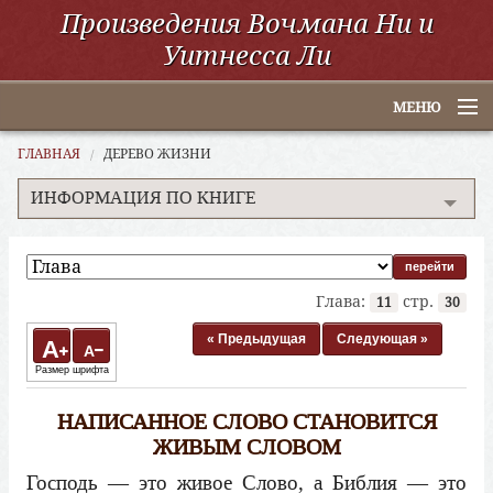
Произведения Вочмана Ни и
Уитнесса Ли
МЕНЮ
Главная
ГЛАВНАЯ
ДЕРЕВО ЖИЗНИ
ИНФОРМАЦИЯ ПО КНИГЕ
По алфавиту
По категориям
По авторам
Глава:
стр.
11
30
Электронные книги
« Предыдущая
Следующая »
A
A
Размер шрифта
ССУО
НАПИСАННОЕ СЛОВО СТАНОВИТСЯ
Поиск
ЖИВЫМ СЛОВОМ
Господь — это живое Слово, а Библия — это