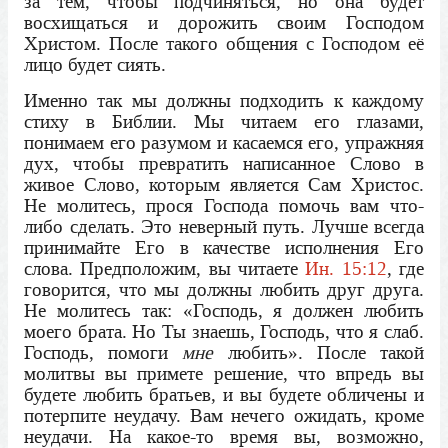
за тем, чтобы подчиняться, но она будет
восхищаться и дорожить своим Господом
Христом. После такого общения с Господом её
лицо будет сиять.
Именно так мы должны подходить к каждому
стиху в Библии. Мы читаем его глазами,
понимаем его разумом и касаемся его, упражняя
дух, чтобы превратить написанное Слово в
живое Слово, которым является Сам Христос.
Не молитесь, прося Господа помочь вам что-
либо сделать. Это неверный путь. Лучше всегда
принимайте Его в качестве исполнения Его
слова. Предположим, вы читаете
Ин. 15:12
, где
говорится, что мы должны любить друг друга.
Не молитесь так: «Господь, я должен любить
моего брата. Но Ты знаешь, Господь, что я слаб.
Господь, помоги
мне
любить». После такой
молитвы вы примете решение, что впредь вы
будете любить братьев, и вы будете обличены и
потерпите неудачу. Вам нечего ожидать, кроме
неудачи. На какое-то время вы, возможно,