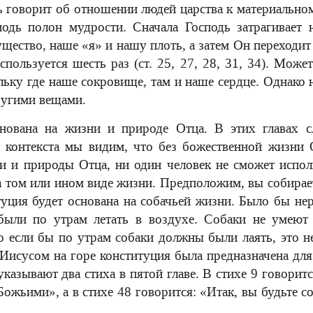
ь говорит об отношении людей царства к материальном
подь полон мудрости. Сначала Господь затрагивает
щество, наше «я» и нашу плоть, а затем Он переходит
пользуется шесть раз (ст. 25, 27, 28, 31, 34). Може
льку где наше сокровище, там и наше сердце. Однако 
ругими вещами.
снована на жизни и природе Отца. В этих главах 
 контекста мы видим, что без божественной жизни 
 и природы Отца, ни один человек не сможет исполн
 том или ином виде жизни. Предположим, вы собирае
туция будет основана на собачьей жизни. Было бы нер
были по утрам летать в воздухе. Собаки не умеют 
о если бы по утрам собаки должны были лаять, это 
Иисусом на горе конституция была предназначена дл
указывают два стиха в пятой главе. В стихе 9 говори
ожьими», а в стихе 48 говорится: «Итак, вы будьте 