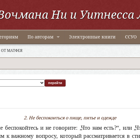
Вочмана Ни и Уитнесса 
егориям
По авторам
Электронные книги
ССУО
 ОТ МАТФЕЯ
2. Не беспокоиться о пище, питье и одежде
е беспокойтесь и не говорите: „Что нам есть?“, или „
м к важному вопросу, который рассматривается в сти