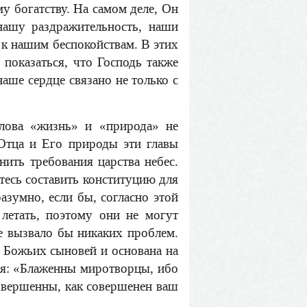
у богатству. На самом деле, Он
 нашу раздражительность, наши
 к нашим беспокойствам. В этих
т показаться, что Господь также
наше сердце связано не только с
слова «жизнь» и «природа» не
Отца и Его природы эти главы
ить требования царства небес.
тесь составить конституцию для
азумно, если бы, согласно этой
летать, поэтому они не могут
не вызвало бы никаких проблем.
я Божьих сыновей и основана на
тся: «Блаженны миротворцы, ибо
совершенны, как совершенен ваш