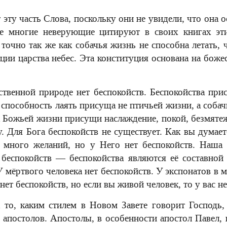
эту часть Слова, поскольку они не увидели, что она 
е многие неверующие цитируют в своих книгах эти 
точно так же как собачья жизнь не способна летать, 
ции царства небес. Эта конституция основана на бож
твенной природе нет беспокойств. Беспокойства при
к способность лаять присуща не птичьей жизни, а соба
 Божьей жизни присущи наслаждение, покой, безмяте
. Для Бога беспокойств не существует. Как вы думае
 много желаний, но у Него нет беспокойств. Наша 
 беспокойств — беспокойства являются её составной
У мёртвого человека нет беспокойств. У экспонатов в 
ет беспокойств, но если вы живой человек, то у вас н
то, каким стилем в Новом Завете говорит Господь,
я апостолов. Апостолы, в особенности апостол Павел,