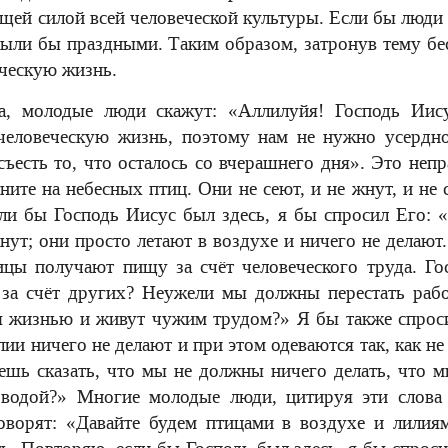
ей силой всей человеческой культуры. Если бы люди 
были бы праздными. Таким образом, затронув тему бес
еческую жизнь.
, молодые люди скажут: «Аллилуйя! Господь Иису
 человеческую жизнь, поэтому нам не нужно усердно
ъесть то, что осталось со вчерашнего дня». Это непр
ните на небесных птиц. Они не сеют, и не жнут, и не
ли бы Господь Иисус был здесь, я бы спросил Его: «
ут; они просто летают в воздухе и ничего не делают.
ицы получают пищу за счёт человеческого труда. Го
 за счёт других? Неужели мы должны перестать рабо
я жизнью и живут чужим трудом?» Я бы также спроси
ии ничего не делают и при этом одеваются так, как н
очешь сказать, что мы не должны ничего делать, что
 водой?» Многие молодые люди, цитируя эти слова
оворят: «Давайте будем птицами в воздухе и лилиям