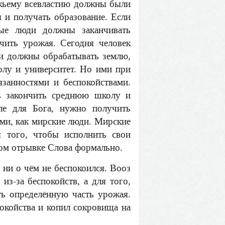
ожьему всевластию должны были
 и получать образование. Если
ые люди должны заканчивать
чить урожая. Сегодня человек
юди должны обрабатывать землю,
олу и университет. Но ими при
занностями и беспокойствами.
ть закончить среднюю школу и
ле для Бога, нужно получить
ими, как мирские люди. Мирские
я того, чтобы исполнить свои
ном отрывке Слова формально.
 ни о чём не беспокоился. Вооз
из-за беспокойств, а для того,
ть определённую часть урожая.
покойства и копил сокровища на