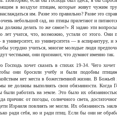
ь. Повторяю, если бы Господь был здесь, я бы спроси
ящим в воздухе птицам, которые живут чужим тру
аслаждаться им. Разве это правильно? Разве это спра
очень небольшой сад, но птицы прилетают и питаютс
мы должны делать то же самое?» Я задаю эти вопрос
 лет учатся, что, возможно, устали от этого. Они п
 в университет, из университета — в аспирантуру, и э
обы усердно учиться, многие молодые люди предпочи
дут честными, они признают, что думают именно так.
то Господь хочет сказать в стихах 19-34. Чего хоче
чтобы они бросили учёбу и были подобны птиц
койствам нет места в божественной жизни. В Божьей
о мы не должны выполнять свои обязанности. Когда Г
 были работать на земле. Это было их обязанностью
яда причин: от погоды, солнечного света, достаточн
ети Израиля повлиять не могли. Их обязанность закл
лько ради себя, но и ради птиц. Если бы они не обра