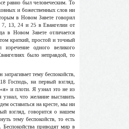
всё равно был человеческим. То
уховных и божественных слов ни
оторым в Новом Завете говорил
 7, 13, 24 и 25 в Евангелии от
да в Новом Завете отличается
этом краткий, простой и точный
л изречение одного великого
Евангелиях было неправдой, то
н затрагивает тему беспокойств,
18 Господь, на первый взгляд,
«я» и плоти. Я узнал это не из
 узнал, что желание выставить
дем оставаться на кресте, мы ни
вый взгляд, говорится о нашем
нуть тему беспокойств, то есть
. Беспокойства приводят мир в