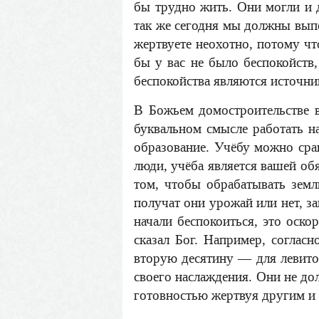
бы трудно жить. Они могли и 
так же сегодня мы должны выпо
жертвуете неохотно, потому чт
бы у вас не было беспокойств,
беспокойства являются источн
В Божьем домостроительстве 
буквальном смысле работать н
образование. Учёбу можно сра
люди, учёба является вашей об
том, чтобы обрабатывать земл
получат они урожай или нет, з
начали беспокоиться, это оск
сказал Бог. Например, соглас
вторую десятину — для левитов
своего наслаждения. Они не до
готовностью жертвуя другим и о