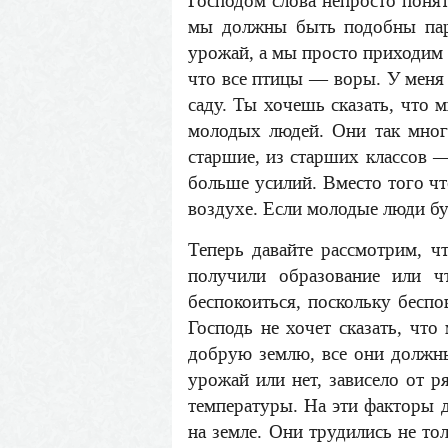
Господом слова непросто понят
мы должны быть подобны пар
урожай, а мы просто приходим н
что все птицы — воры. У меня 
саду. Ты хочешь сказать, что 
молодых людей. Они так много
старшие, из старших классов —
больше усилий. Вместо того чт
воздухе. Если молодые люди бу
Теперь давайте рассмотрим, ч
получили образование или 
беспокоиться, поскольку беспо
Господь не хочет сказать, чт
добрую землю, все они должны
урожай или нет, зависело от р
температуры. На эти факторы д
на земле. Они трудились не то