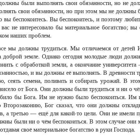
должны были выполнять свои обязанности, но не до
лнять свои обязанности, но при этом мы не должны 
о вы беспокоитесь. Вы беспокоитесь, и поэтому любит
 вас не интересовало бы материальное богатство; в
иком наших проблем.
все мы должны трудиться. Мы отличаемся от детей И
а доброй земле. Однако сегодня молодые люди долж
внить с обработкой земли, а окончание университет
язанностью, и вы должны её выполнять. В древности т
ю, сеять семена, поливать и собирать урожай. В это
ависело от Бога. Они должны были трудиться и ни о чё
орбило бы Бога. Им не нужно было беспокоиться. Им 
но Второзаконию, Бог сказал, что они должны отклад
, а третью — ещё для какой-то цели. Они не имели п
лжны были ни о чём беспокоиться. В этом случае они 
тдавая своё материальное богатство в руки Господа.