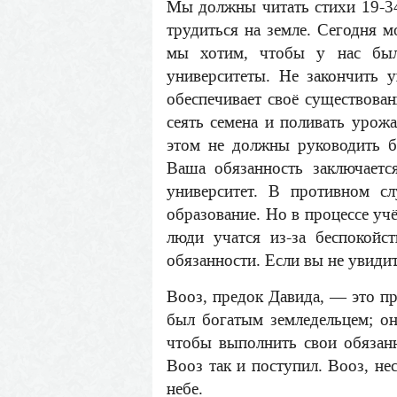
Мы должны читать стихи 19-34
трудиться на земле. Сегодня 
мы хотим, чтобы у нас был
университеты. Не закончить 
обеспечивает своё существован
сеять семена и поливать урож
этом не должны руководить б
Ваша обязанность заключаетс
университет. В противном с
образование. Но в процессе уч
люди учатся из-за беспокойс
обязанности. Если вы не увиди
Вооз, предок Давида, — это пр
был богатым земледельцем; он 
чтобы выполнить свои обязанн
Вооз так и поступил. Вооз, не
небе.