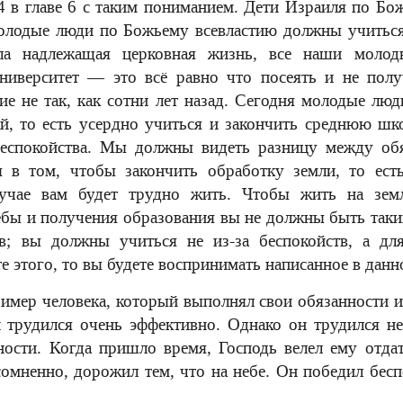
 в главе 6 с таким пониманием. Дети Израиля по Б
молодые люди по Божьему всевластию должны учиться
а надлежащая церковная жизнь, все наши молод
университет — это всё равно что посеять и не полу
ие не так, как сотни лет назад. Сегодня молодые л
ай, то есть усердно учиться и закончить среднюю шк
еспокойства. Мы должны видеть разницу между обя
я в том, чтобы закончить обработку земли, то ес
лучае вам будет трудно жить. Чтобы жить на зем
ёбы и получения образования вы не должны быть так
тв; вы должны учиться не из-за беспокойств, а дл
те этого, то вы будете воспринимать написанное в дан
имер человека, который выполнял свои обязанности и
трудился очень эффективно. Однако он трудился не 
ости. Когда пришло время, Господь велел ему отда
сомненно, дорожил тем, что на небе. Он победил бес