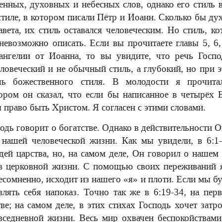
нных, духовных и небесных слов, однако его стиль 
стиле, в котором писали Пётр и Иоанн. Сколько бы д
вета, их стиль оставался человеческим. Но стиль, к
евозможно описать. Если вы прочитаете главы 5, 6,
гелии от Иоанна, то вы увидите, что речь Госпо
овеческий и не обычный стиль, а глубокий, но при 
чь божественного стиля. В молодости я прочита
ором он сказал, что если бы написанное в четырёх 
 право быть Христом. Я согласен с этими словами.
одь говорит о богатстве. Однако в действительности О
нашей человеческой жизни. Как мы увидели, в 6:1-
ей царства, но, на самом деле, Он говорил о нашем 
 в церковной жизни. С помощью своих переживаний я
есомненно, исходит из нашего «я» и плоти. Если мы бу
влять себя напоказ. Точно так же в 6:19-34, на пер
ве; на самом деле, в этих стихах Господь хочет затро
седневной жизни. Весь мир охвачен беспокойствами