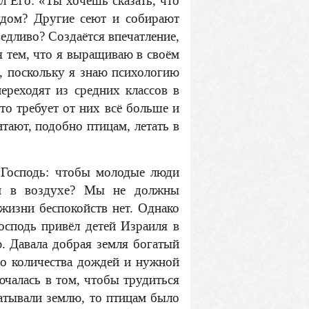
л Его: «Ты хочешь сказать, что
дом? Другие сеют и собирают
ведливо? Создаётся впечатление,
я тем, что я выращиваю в своём
ы, поскольку я знаю психологию
ереходят из средних классов в
то требует от них всё больше и
тают, подобно птицам, летать в
т Господь: чтобы молодые люди
ам в воздухе? Мы не должны
 жизни беспокойств нет. Однако
осподь привёл детей Израиля в
. Давала добрая земля богатый
ого количества дождей и нужной
ючалась в том, чтобы трудиться
батывали землю, то птицам было