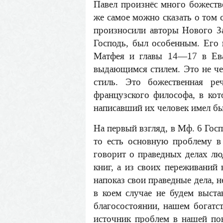
Павел произнёс много божестве
же самое можно сказать о том 
произносили авторы Нового За
Господь, был особенным. Его н
Матфея и главы 14—17 в Еван
выдающимся стилем. Это не чел
стиль. Это божественная ре
французского философа, в кот
написавший их человек имел бы
На первый взгляд, в Мф. 6 Госп
то есть основную проблему в 
говорит о праведных делах люд
книг, а из своих переживаний
напоказ свои праведные дела, н
в коем случае не будем выста
благосостоянии, нашем богатст
источник проблем в нашей пов