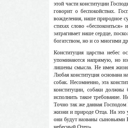
этой части конституции Господ
говорит о беспокойствах. Гос
вожделения, наше природное су
стихах слово «беспокоиться» ис
затрагивает наше сердце, поско
богатством, но и со многими д
Конституция царства небес о
упоминаются напрямую, но из
лишены смысла. Не имея жизни
Любая конституция основана на
собак. Несомненно, эта консти
конституции, собаки должны 
исполнить такое требование. Н
Точно так же данная Господом 
жизни и природе Отца. На это 
они будут названы сыновьями Б
небесный Отец».